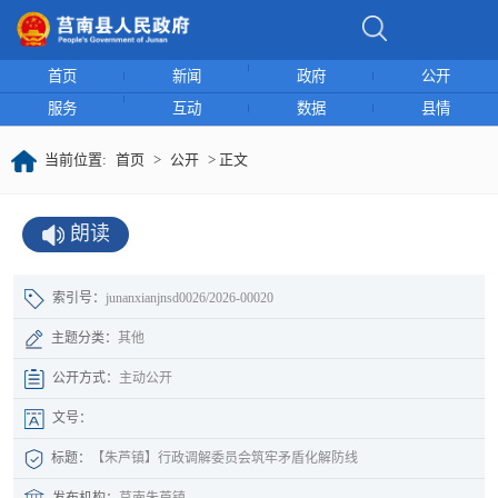
首页
新闻
政府
公开
服务
互动
数据
县情
当前位置:
首页
>
公开
> 正文
朗读
索引号：
junanxianjnsd0026/2026-00020
主题分类：
其他
公开方式：
主动公开
文号：
标题：
【朱芦镇】行政调解委员会筑牢矛盾化解防线
发布机构：
莒南朱芦镇