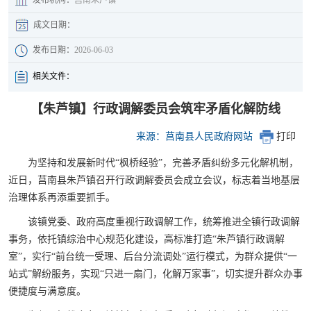
成文日期：
发布日期：
2026-06-03
相关文件：
【朱芦镇】行政调解委员会筑牢矛盾化解防线
来源：莒南县人民政府网站
打印
为坚持和发展新时代“枫桥经验”，完善矛盾纠纷多元化解机制，
近日，莒南县朱芦镇召开行政调解委员会成立会议，标志着当地基层
治理体系再添重要抓手。
该镇党委、政府高度重视行政调解工作，统筹推进全镇行政调解
事务，依托镇综治中心规范化建设，高标准打造“朱芦镇行政调解
室”，实行“前台统一受理、后台分流调处”运行模式，为群众提供“一
站式”解纷服务，实现“只进一扇门，化解万家事”，切实提升群众办事
便捷度与满意度。