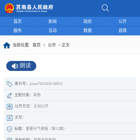
首页
新闻
政府
公开
服务
互动
数据
县情
当前位置:
首页
>
公开
> 正文
朗读
索引号：
junan704/2026-00053
主题分类：
其他
公开方式：
主动公开
文号：
标题：
重要天气预报（第12期）
发布机构：
莒南县气象局