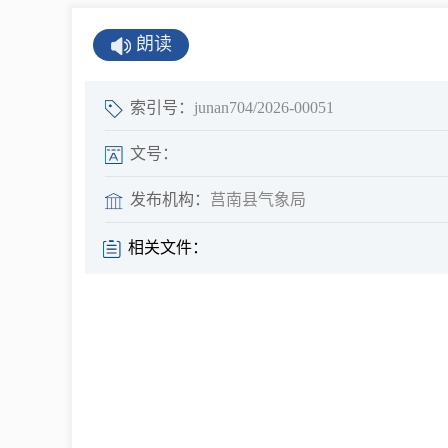
公示公告
朗读
公开年报
公共企事业单
索引号：
junan704/2026-00051
息
文号：
发布机构：
莒南县气象局
县情
相关文件：
莒南概况
镇街园区
经济发展
全景莒南