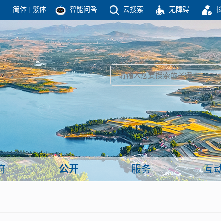
简体
|
繁体
智能问答
云搜索
无障碍
团结高效 理性法治 公开公平 友善和谐
新闻
政府机构
政务要闻
政府公报
部门信息
政府数据
视频新闻
闻
府
公开
服务
互
服务
政策解读
面向公民