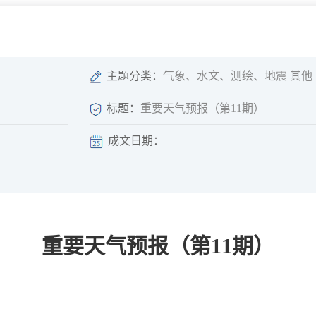
微信矩阵
部门分厅
重点领域信息
山东政务服务网
位信
依申请公开
主题分类：
气象、水文、测绘、地震 其他
标题：
重要天气预报（第11期）
成文日期：
互动
莒南影像
县长信箱
莒南旅游
政务访谈
重要天气预报（第11期）
图说莒南
政府开放日
12345热线