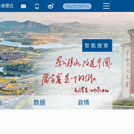
长者模式
国务院要闻
镇街信息
临沂日报·莒南新
动
数据
县情
面向企业