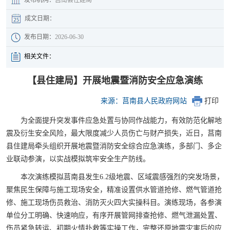
成文日期：
发布日期：
2026-06-30
相关文件：
【县住建局】开展地震暨消防安全应急演练
来源：莒南县人民政府网站
打印
为全面提升突发事件应急处置与协同作战能力，有效防范化解地
震及衍生安全风险，最大限度减少人员伤亡与财产损失，近日，莒南
县住建局牵头组织开展地震暨消防安全综合应急演练，多部门、多企
业联动参演，以实战模拟筑牢安全生产防线。
本次演练模拟莒南县发生6.2级地震、区域震感强烈的突发场景，
聚焦民生保障与施工现场安全，精准设置供水管道抢修、燃气管道抢
修、施工现场伤员救治、消防灭火四大实操科目。演练现场，各参演
单位分工明确、快速响应，有序开展管网排查抢修、燃气泄漏处置、
伤员紧急转运、初期火情扑救等实操工作，完整还原地震灾害后的应