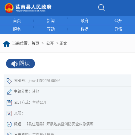
首页
新闻
政府
公开
服务
互动
数据
县情
当前位置:
首页
>
公开
> 正文
朗读
索引号：
junan115/2026-00046
主题分类：
其他
公开方式：
主动公开
文号：
标题：
【县住建局】开展地震暨消防安全应急演练
发布机构：
莒南县住建局