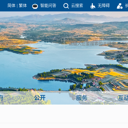
简体
|
繁体
智能问答
云搜索
无障碍
团结高效 理性法治 公开公平 友善和谐
新闻
政府机构
政务要闻
政府公报
部门信息
政府数据
视频新闻
闻
府
公开
服务
互
服务
政策解读
面向公民