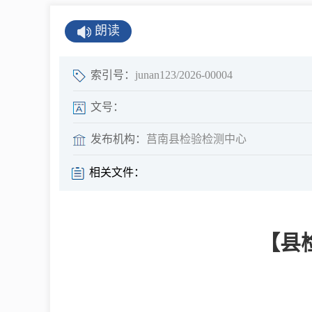
公示公告
朗读
公开年报
公共企事业单
索引号：
junan123/2026-00004
息
文号：
发布机构：
莒南县检验检测中心
县情
相关文件：
莒南概况
镇街园区
【县
经济发展
全景莒南