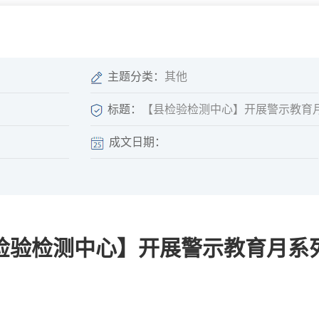
微信矩阵
部门分厅
重点领域信息
山东政务服务网
位信
依申请公开
主题分类：
其他
标题：
【县检验检测中心】开展警示教育
成文日期：
互动
莒南影像
县长信箱
莒南旅游
政务访谈
检验检测中心】开展警示教育月系
图说莒南
政府开放日
12345热线