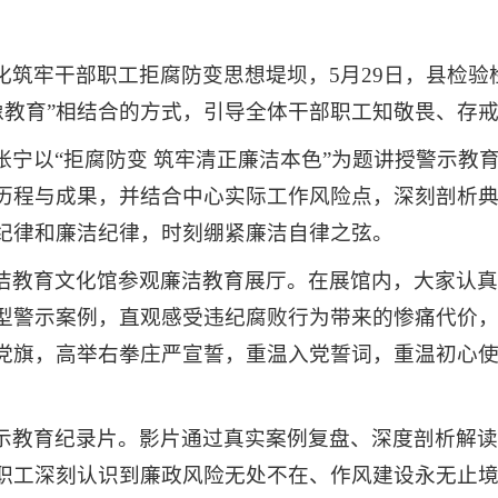
化筑牢干部职工拒腐防变思想堤坝，5月29日，县检
像教育”相结合的方式，引导全体干部职工知敬畏、存
张宁以“拒腐防变 筑牢清正廉洁本色”为题讲授警示教
历程与成果，并结合中心实际工作风险点，深刻剖析
纪律和廉洁纪律，时刻绷紧廉洁自律之弦。
洁教育文化馆参观廉洁教育展厅。在展馆内，大家认
型警示案例，直观感受违纪腐败行为带来的惨痛代价
党旗，高举右拳庄严宣誓，重温入党誓词，重温初心
示教育纪录片。影片通过真实案例复盘、深度剖析解
职工深刻认识到廉政风险无处不在、作风建设永无止