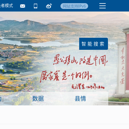
长者模式
国务院要闻
镇街信息
临沂日报·莒南新
动
数据
县情
面向企业