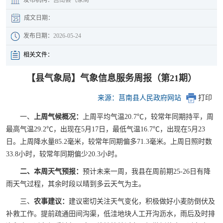
成文日期：
发布日期：
2026-05-24
相关文件：
【县气象局】气象信息服务周报（第21期）
来源：莒南县人民政府网站
打印
一、
上周气候概况
：
上周平均气温20.7℃，较常年同期持平，周
最高气温29.2℃，出现在5月17日，最低气温16.7℃，出现在5月23
日。上周降水量85.2毫米，较常年同期偏多71.3毫米。上周日照时数
33.8小时，较常年同期偏少20.3小时。
二、
本周
天气预报：
预计未来一周，我县在周前期25-26日有降
雨天气过程，其余时段以晴到多云天气为主。
三、
农事建议：
建议密切关注天气变化，积极做好小麦防倒伏及
补救工作。提前疏通田间沟渠，低洼地块人工开沟沥水，雨后及时排