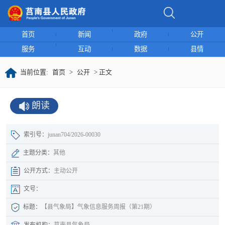
首页
新闻
政府
公开
服务
互动
数据
县情
当前位置:
首页
>
公开
> 正文
朗读
索引号：
junan704/2026-00030
主题分类：
其他
公开方式：
主动公开
文号：
标题：
【县气象局】气象信息服务周报（第21期）
发布机构：
莒南县气象局