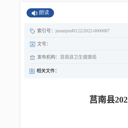
公示公告
朗读
公开年报
公共企事业单
索引号：
junanjnsd0122/2022-0000087
息
文号：
发布机构：
莒南县卫生健康局
县情
相关文件：
莒南概况
镇街园区
莒南县2
经济发展
全景莒南