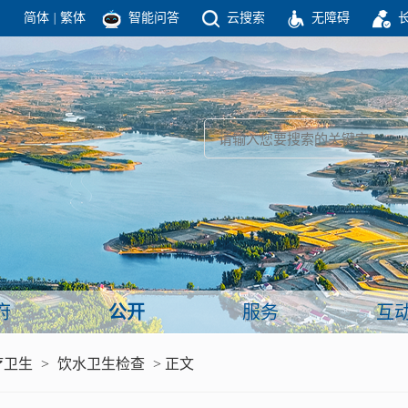
简体
|
繁体
智能问答
云搜索
无障碍
团结高效 理性法治 公开公平 友善和谐
新闻
政府机构
政务要闻
政府公报
部门信息
政府数据
视频新闻
闻
府
公开
服务
互
服务
疗卫生
>
饮水卫生检查
> 正文
政策解读
面向公民