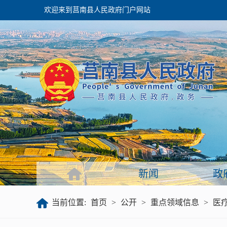
欢迎来到莒南县人民政府门户网站
政府
领导之窗
政府会议
政府目录
政府工作报告
新闻
政
公开
当前位置:
首页
>
公开
>
重点领域信息
>
医
政府文件