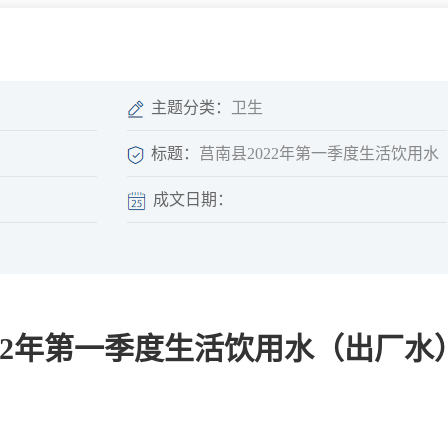
微信矩阵
部门分厅
重点领域信息
山东政务服务网
位信
依申请公开
主题分类：
卫生
标题：
莒南县2022年第一季度生活饮用
成文日期：
互动
莒南影像
县长信箱
莒南旅游
政务访谈
022年第一季度生活饮用水（出厂水
图说莒南
政府开放日
12345热线