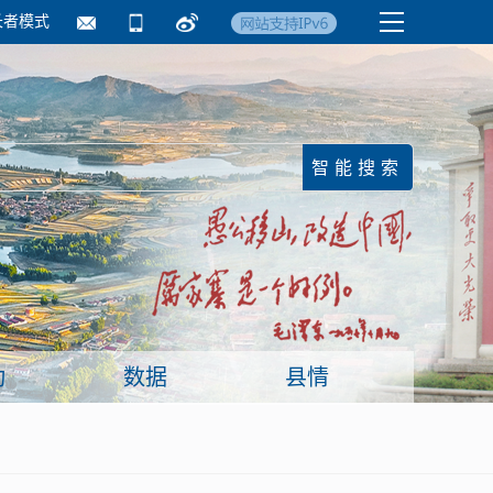
长者模式
国务院要闻
镇街信息
临沂日报·莒南新
动
数据
县情
面向企业