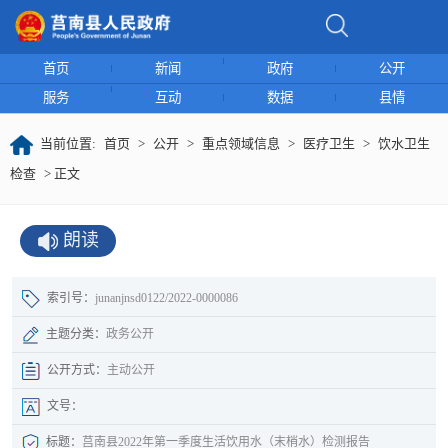
首页
新闻
政府
公开
服务
互动
数据
县情
当前位置:
首页
>
公开
>
重点领域信息
>
医疗卫生
>
饮水卫生
检查
> 正文
朗读
索引号：
junanjnsd0122/2022-0000086
主题分类：
政务公开
公开方式：
主动公开
文号：
标题：
莒南县2022年第一季度生活饮用水（末梢水）检测报告