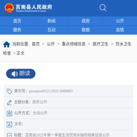
首页
新闻
政府
公开
服务
互动
数据
县情
当前位置:
首页
>
公开
>
重点领域信息
>
医疗卫生
>
饮水卫生
检查
> 正文
朗读
索引号：
junanjnsd0122/2022-0000085
主题分类：
政务公开
公开方式：
主动公开
文号：
标题：
莒南县2022年第一季度生活饮用水抽检结果信息公示