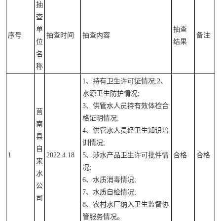
抽
查
单
抽查
序号
抽查时间
抽查内容
备注
位
结果
名
称
1、持有卫生许可证情况;2、
水源卫生防护情况;
3、供管水人员持有效体检合
莒
格证明情况;
南
4、供管水人员经卫生知识培
县
训情况;
自
1
2022.4.18
5、涉水产品卫生许可批件情
合格
合格
来
况;
水
6、水质消毒情况;
公
7、水质自检情况;
司
8、农村水厂纳入卫生监督协
管服务情况。