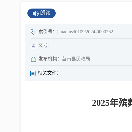
公示公告
朗读
公开年报
公共企事业单
索引号：
junanjnsd0109/2024-0000262
息
文号：
发布机构：
莒南县民政局
县情
相关文件：
莒南概况
镇街园区
2025
经济发展
全景莒南