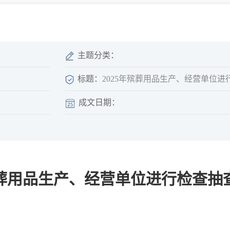
微信矩阵
部门分厅
重点领域信息
山东政务服务网
位信
依申请公开
主题分类：
标题：
2025年殡葬用品生产、经营单位
成文日期：
互动
莒南影像
县长信箱
莒南旅游
政务访谈
年殡葬用品生产、经营单位进行检查抽
图说莒南
政府开放日
12345热线