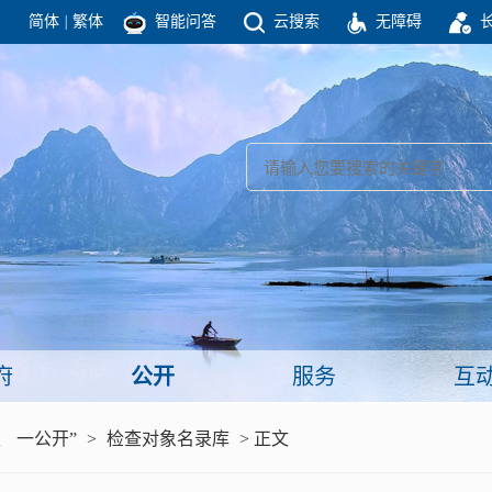
简体
|
繁体
智能问答
云搜索
无障碍
团结高效 理性法治 公开公平 友善和谐
新闻
政府机构
政务要闻
政府公报
部门信息
政府数据
视频新闻
闻
府
公开
服务
互
服务
、 一公开”
>
检查对象名录库
> 正文
政策解读
面向公民