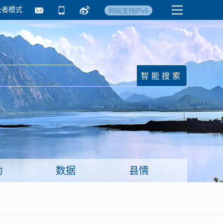
长者模式
国务院要闻
镇街信息
临沂日报·莒南新
动
数据
县情
面向企业