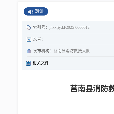
公示公告
朗读
公开年报
公共企事业单
索引号：
jnxxfjydd/2025-0000012
息
文号：
发布机构：
莒南县消防救援大队
县情
相关文件：
莒南概况
镇街园区
莒南县消防救
经济发展
全景莒南