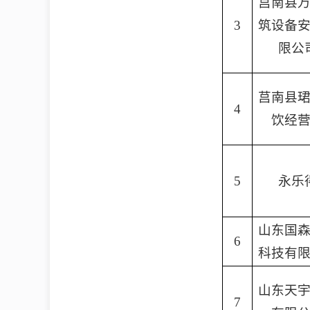
莒南县
3
筑设备
限公
莒南县
4
饮经
5
永乐
山东国
6
科技有
山东天
7