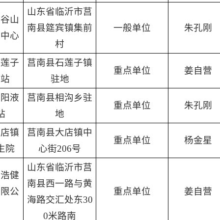
山东省临沂市莒
种谷山
南县筵宾镇集前
一般单位
朱孔刚
务中心
村
石莲子
莒南县石莲子镇
重点单位
姜自营
气站
驻地
国阳液
莒南县相沟乡驻
重点单位
朱孔刚
站
地
大店镇
莒南县大店镇中
重点单位
杨金星
生院
心街206号
山东省临沂市莒
正浩健
南县西一路与黄
有限公
重点单位
姜自营
海路交汇处东30
0米路南