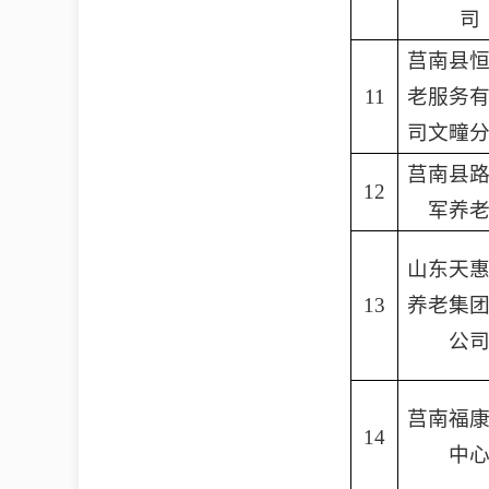
司
莒南县
11
老服务
司文疃
莒南县
12
军养
山东天
13
养老集
公
莒南福
14
中