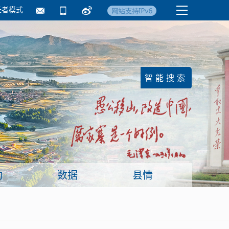
长者模式
国务院要闻
镇街信息
临沂日报·莒南新
动
数据
县情
面向企业