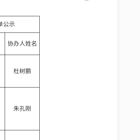
单公示
名
协办人姓名
杜树鹏
朱孔刚