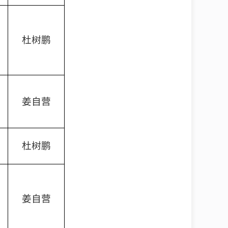
杜树鹏
姜自营
杜树鹏
姜自营