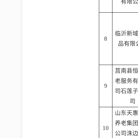
有限
临沂新
8
品有限
莒南县
老服务
9
司石莲
司
山东天
养老集
10
公司洙