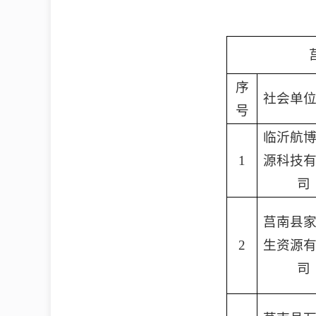
序
社会单
号
临沂航
1
源科技
司
莒南县
2
生资源
司