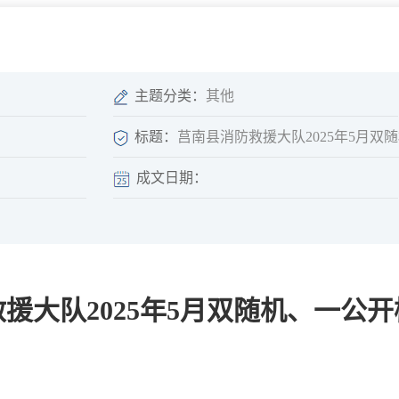
微信矩阵
部门分厅
重点领域信息
山东政务服务网
位信
依申请公开
主题分类：
其他
标题：
莒南县消防救援大队2025年5月双
成文日期：
互动
莒南影像
县长信箱
莒南旅游
政务访谈
援大队2025年5月双随机、一公
图说莒南
政府开放日
12345热线