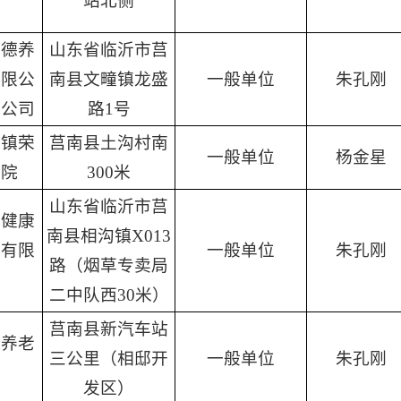
站北侧
恒德养
山东省临沂市莒
有限公
南县文疃镇龙盛
一般单位
朱孔刚
分公司
路1号
路镇荣
莒南县土沟村南
一般单位
杨金星
老院
300米
山东省临沂市莒
惠健康
南县相沟镇X013
团有限
一般单位
朱孔刚
路（烟草专卖局
司
二中队西30米）
莒南县新汽车站
康养老
三公里（相邸开
一般单位
朱孔刚
心
发区）