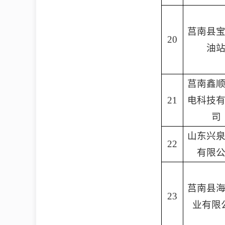
莒南县
20
油
莒南鑫
21
电科技
司
山东兴
22
有限
莒南县
23
业有限