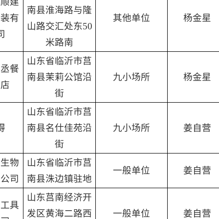
万顺建
南县淮海路与隆
安装有
其他单位
杨金星
山路交汇处东50
司
米路南
山东省临沂市莒
珺丞餐
南县茉莉公馆沿
九小场所
杨金星
营店
街
山东省临沂市莒
得
南县名仕佳苑沿
九小场所
姜自营
街
森生物
山东省临沂市莒
一般单位
姜自营
限公司
南县洙边镇驻地
山东莒南经济开
宇工具
发区黄海二路西
一般单位
姜自营