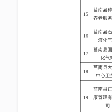
莒南县
15
养老服
莒南县
16
液化
莒南县
17
化气
莒南县
18
中心卫
莒南县
19
康管理
司