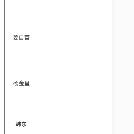
姜自营
杨金星
韩东