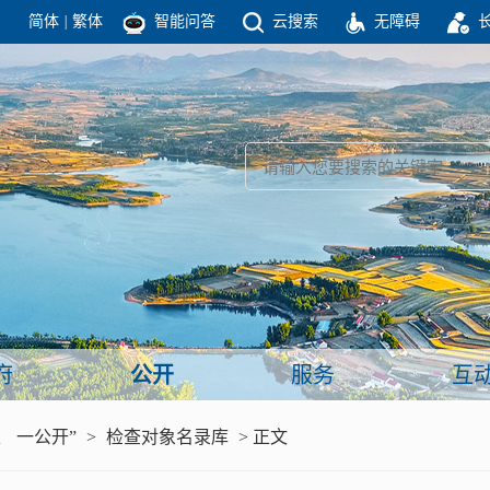
简体
|
繁体
智能问答
云搜索
无障碍
团结高效 理性法治 公开公平 友善和谐
新闻
政府机构
政务要闻
政府公报
部门信息
政府数据
视频新闻
闻
府
公开
服务
互
服务
、 一公开”
>
检查对象名录库
> 正文
政策解读
面向公民