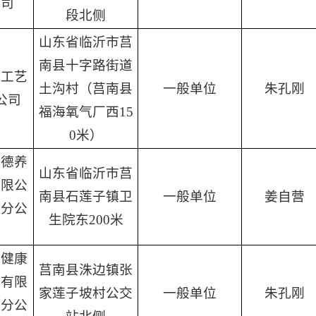
公司
段北侧
山东省临沂市莒
南县十字路街道
域工艺
土沟村（莒南县
一般单位
朱孔刚
公司
福海氧气厂西15
0米）
恒德养
山东省临沂市莒
有限公
南县石莲子镇卫
一般单位
姜自营
子分公
生院东200米
惠健康
莒南县洙边镇张
团有限
家莲子坡村公交
一般单位
朱孔刚
边分公