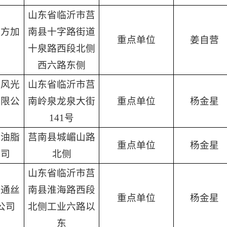
山东省临沂市莒
宝方加
南县十字路街道
重点单位
姜自营
站
十泉路西段北侧
西六路东侧
顺风光
山东省临沂市莒
有限公
南岭泉龙泉大街
重点单位
杨金星
141号
泉油脂
莒南县城嵋山路
重点单位
杨金星
公司
北侧
山东省临沂市莒
海通丝
南县淮海路西段
重点单位
杨金星
公司
北侧工业六路以
东