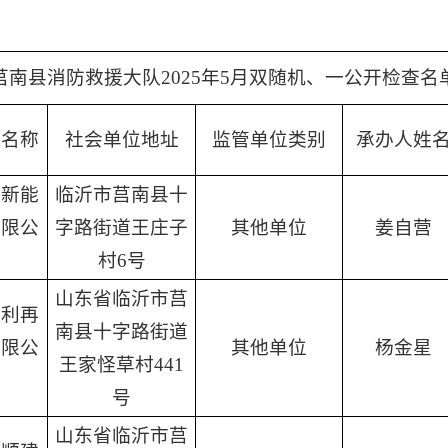
莒南县消防救援大队2025年5月双随机、一公开检查名
位名称
社会单位地址
监管单位类别
承办人姓
博新能
临沂市莒南县十
有限公
字路街道王庄子
其他单位
姜自营
村6号
山东省临沂市莒
家利再
南县十字路街道
有限公
其他单位
杨金星
王家怪草村441
号
山东省临沂市莒