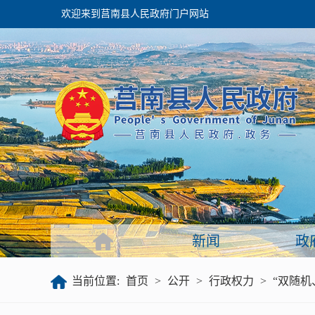
欢迎来到莒南县人民政府门户网站
政府
领导之窗
政府会议
政府目录
政府工作报告
新闻
政
公开
当前位置:
首页
>
公开
>
行政权力
>
“双随机
政府文件