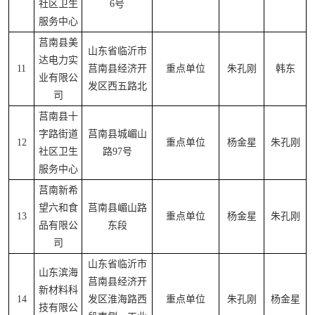
社区卫生
6号
服务中心
莒南县美
山东省临沂市
达电力实
11
莒南县经济开
重点单位
朱孔刚
韩东
业有限公
发区西五路北
司
莒南县十
字路街道
莒南县城嵋山
12
重点单位
杨金星
朱孔刚
社区卫生
路97号
服务中心
莒南新希
望六和食
莒南县嵋山路
13
重点单位
杨金星
朱孔刚
品有限公
东段
司
山东省临沂市
山东滨海
莒南县经济开
新材料科
14
发区淮海路西
重点单位
朱孔刚
杨金星
技有限公