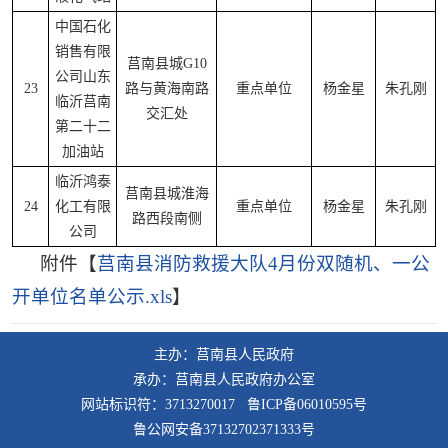
中国石化
销售有限
莒南县城G10
公司山东
23
路与黄海南路
重点单位
杨金星
朱孔刚
临沂莒南
交汇处
第二十二
加油站
临沂鸿泰
莒南县城淮海
24
化工有限
重点单位
杨金星
朱孔刚
路西段南侧
公司
附件【
莒南县消防救援大队4月份双随机、一公
开单位名单公示.xls
】
主办：莒南县人民政府
承办：莒南县人民政府办公室
网站标识符：3713270017 鲁ICP备06010595号
鲁公网安备37132702371333号