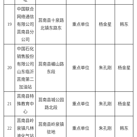
中国联合
网络通信
莒南县十泉路
19
有限公司
重点单位
杨金星
韩东
北镇东路东
莒南县分
公司
中国石化
销售股份
有限公司
莒南县嵋山路
20
重点单位
朱孔刚
杨金星
山东临沂
东段
莒南第二
加油站
莒南县特
莒南县城公园
21
殊教育中
重点单位
朱孔刚
杨金星
路北段
心
莒南县岭
莒南县岭泉镇
22
泉镇凡林
重点单位
朱孔刚
韩东
驻地
液化气站