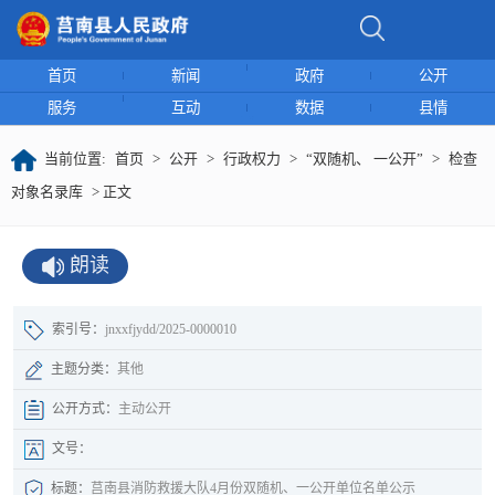
首页
新闻
政府
公开
服务
互动
数据
县情
当前位置:
首页
>
公开
>
行政权力
>
“双随机、 一公开”
>
检查
对象名录库
> 正文
朗读
索引号：
jnxxfjydd/2025-0000010
主题分类：
其他
公开方式：
主动公开
文号：
标题：
莒南县消防救援大队4月份双随机、一公开单位名单公示