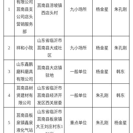
有限公司
莒南县涝坡镇
1
莒南县支
九小场所
杨金星
朱孔刚
西店头村
公司店头
营销服务
部
山东省临沂市
2
祥和小院
莒南县大成社
九小场所
杨金星
朱孔刚
区
山东鑫鹏
莒南县大店镇
3
磨料磨具
一般单位
杨金星
韩东
驻地
有限公司
莒南县树
山东省临沂市
4
贤建材有
莒南县经济开
一般单位
朱孔刚
韩东
限公司
发区西关居委
山东省临沂市
莒南县板
莒南县板泉镇
5
泉镇鑫泉
重点单位
朱孔刚
杨金星
大王刘庄村东1
液化气站