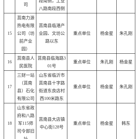
段南侧，工业
司
八路南段西侧
莒南力源
热电有限
莒南县临港产
15
公司（坊
业园、文坊公
重点单位
杨金星
朱孔刚
前产业
路以东
园）
莒南县人
莒南县临海路3
16
重点单位
朱孔刚
杨金星
民医院
01号
三财一站
山东省临沂市
（莒南
莒南县十字路
17
重点单位
杨金星
朱孔刚
县）石化
街道东良店村
有限公司
西100米路东
山东省政
府和八路
莒南县大店镇
18
军115师
重点单位
杨金星
韩东
中心街128号
司令部旧
址