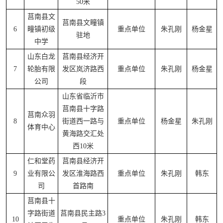
50米
莒南县文
莒南县文疃镇
6
疃镇初级
重点单位
朱孔刚
杨金星
驻地
中学
山东白龙
莒南县经济开
7
轮胎有限
发区岚济路西
重点单位
朱孔刚
杨金星
公司
段
山东省临沂市
莒南县十字路
莒南众羽
8
街道西一路与
重点单位
杨金星
朱孔刚
体育中心
黄海路交汇处
西10米
仁和堂药
莒南县经济开
9
业有限公
发区淮海路西
重点单位
朱孔刚
韩东
司
首路南
莒南县十
字路街道
莒南县民主路3
10
重点单位
朱孔刚
韩东