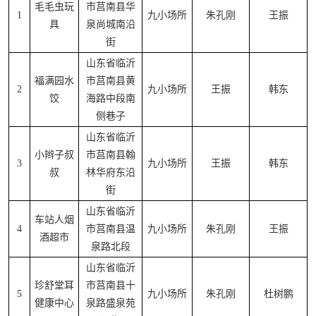
毛毛虫玩
市莒南县华
1
九小场所
朱孔刚
王振
具
泉尚城南沿
街
山东省临沂
福满园水
市莒南县黄
2
九小场所
王振
韩东
饺
海路中段南
侧巷子
山东省临沂
小辫子叔
市莒南县翰
3
九小场所
王振
韩东
叔
林华府东沿
街
山东省临沂
车站人烟
4
市莒南县温
九小场所
朱孔刚
王振
酒超市
泉路北段
山东省临沂
珍舒堂耳
市莒南县十
5
九小场所
朱孔刚
杜树鹏
健康中心
泉路盛泉苑