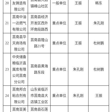
20
友铸造有
一般单位
王振
韩东
镇峰山社区
限公司
莒南中油
莒南县经济
21
一达燃气
开发区西外
重点单位
王振
朱孔刚
有限公司
环南段路西
莒南县华
莒南县隆山
22
天商场有
重点单位
王振
杜树鹏
路21号
限公司
中央储备
粮临沂直
莒南县黄海
23
属库有限
重点单位
朱孔刚
杜树鹏
路东段
公司莒南
分公司
莒南邦合
山东省临沂
24
粘合剂有
市莒南县大
重点单位
朱孔刚
王振
限公司
店镇工业区
莒南亚美
莒南县石莲