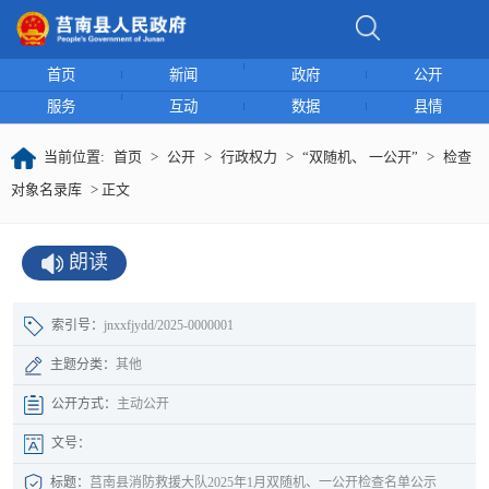
首页
新闻
政府
公开
服务
互动
数据
县情
当前位置:
首页
>
公开
>
行政权力
>
“双随机、 一公开”
>
检查
对象名录库
> 正文
朗读
索引号：
jnxxfjydd/2025-0000001
主题分类：
其他
公开方式：
主动公开
文号：
标题：
莒南县消防救援大队2025年1月双随机、一公开检查名单公示