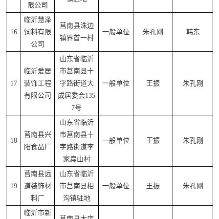
限公司
临沂慧泽
莒南县洙边
16
饲料有限
一般单位
朱孔刚
韩东
镇界首一村
公司
山东省临沂
临沂爱居
市莒南县十
17
装饰工程
字路街道大
一般单位
王振
朱孔刚
有限公司
成居委会135
7号
山东省临沂
莒南县兴
市莒南县十
18
一般单位
王振
朱孔刚
阳食品厂
字路街道李
家扁山村
莒南县远
山东省临沂
19
道装饰材
市莒南县相
一般单位
王振
朱孔刚
料厂
沟镇驻地
临沂市新
莒南县大店