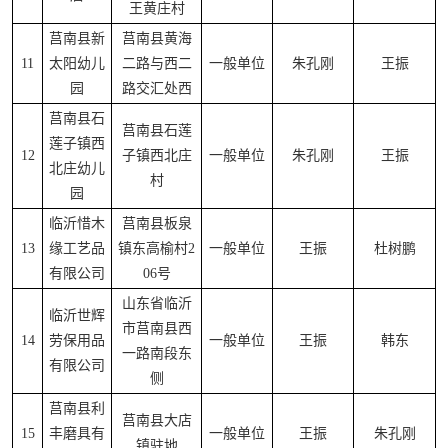
王黄庄村
莒南县新
莒南县黄海
11
太阳幼儿
二路与西二
一般单位
朱孔刚
王振
园
路交汇处西
莒南县石
莒南县石莲
莲子镇西
12
子镇西北庄
一般单位
朱孔刚
王振
北庄幼儿
村
园
临沂惜木
莒南县板泉
13
缘工艺品
镇东高榆村2
一般单位
王振
杜树鹏
有限公司
06号
山东省临沂
临沂世辉
市莒南县西
14
劳保用品
一般单位
王振
韩东
一路南段东
有限公司
侧
莒南县利
莒南县大店
15
丰磨具有
一般单位
王振
朱孔刚
镇驻地