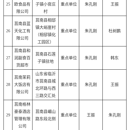
25
欧食品有
子镇小官庄
重点单位
朱孔刚
王振
限公司
村
莒南县相邸
莒南县蓝
镇大峪崖村
26
天化工有
重点单位
朱孔刚
杜树鹏
（相邸镇化
限公司
工园区）
莒南县和
莒南县石莲
27
润副食百
重点单位
朱孔刚
韩东
子镇驻地
货超市
山东省临沂
莒南茉莉
市莒南县城
28
大饭店有
重点单位
朱孔刚
王振
北环路与西
限公司
三路交汇处
莒南格林
豪泰酒店
莒南县嵋山
29
重点单位
王振
朱孔刚
管理有限
路东段北侧
公司