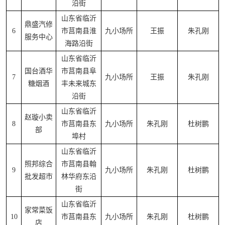
沿街
山东省临沂
鼎盛汽修
6
市莒南县淮
九小场所
王振
朱孔刚
服务中心
海路沿街
山东省临沂
国台酒华
市莒南县阜
7
九小场所
王振
朱孔刚
糖烟酒
丰未来城东
沿街
山东省临沂
赵璇小卖
8
市莒南县东
九小场所
朱孔刚
杜树鹏
部
埠村
山东省临沂
照邦综合
市莒南县翰
9
九小场所
朱孔刚
杜树鹏
批发超市
林华府东沿
街
山东省临沂
家常菜饭
10
市莒南县东
九小场所
朱孔刚
杜树鹏
店