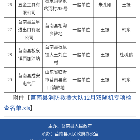
板泉镇季家
26
五金工具有
一般单位
朱孔刚
王振
岔河村206号
限公司
莒南县兰星
莒南县相沟
27
进出口有限
一般单位
王振
韩东
乡驻地
公司
莒南县板泉
莒南县板泉
28
镇大王刘庄
一般单位
王振
杜树鹏
镇西加油站
村
山东省临沂
莒南县成安
29
市莒南县道
一般单位
王振
韩东
电气厂
口镇驻地
附件【
莒南县消防救援大队12月双随机专项检
查名单.xls
】
主办：莒南县人民政府
承办：莒南县人民政府办公室