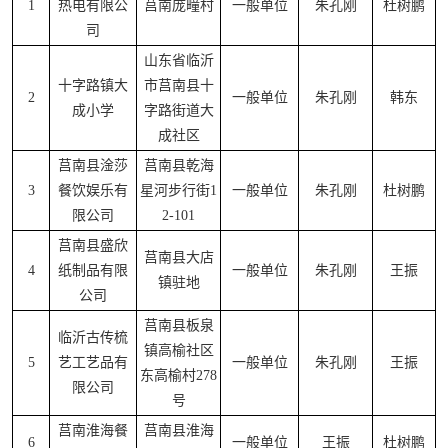
1
热电有限公
莒南庞疃村
一般单位
朱孔刚
杜树鹏
司
山东省临沂
十字路镇大
市莒南县十
2
一般单位
朱孔刚
韩东
成小学
字路街道大
成社区
莒南县淦莎
莒南县乾海
3
餐饮娱乐有
星河步行街1
一般单位
朱孔刚
杜树鹏
限公司
2-101
莒南县盛欣
莒南县大店
4
纸制品有限
一般单位
朱孔刚
王振
镇驻地
公司
莒南县板泉
临沂古传梳
镇高榆社区
5
艺工艺品有
一般单位
朱孔刚
王振
东高榆村278
限公司
号
莒南淮海餐
莒南县淮海
6
一般单位
王振
杜树鹏