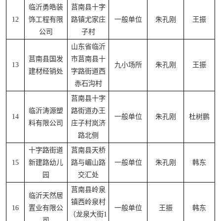
临沂勇皓装
莒南县十字
12
饰工程有限
路镇尤家庄
一般单位
朱孔刚
王振
公司
子村
山东省临沂
莒南县国发
市莒南县十
13
九小场所
朱孔刚
王振
建材经销处
字路街道西
赤石沟村
莒南县十字
临沂涛源塑
路街道办王
14
一般单位
朱孔刚
杜树鹏
料有限公司
庄子村岚济
路北侧
十字路街道
莒南县天桥
15
新建路幼儿
路与嵋山路
一般单位
朱孔刚
韩东
园
交汇处
莒南县岭泉
临沂天然居
镇西岭泉村
16
置业有限公
一般单位
王振
韩东
（龙泉大街1
司