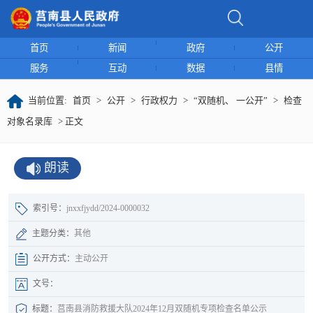
首页
新闻
政府
公开
服务
互动
数据
县情
当前位置:
首页
>
公开
>
行政权力
>
“双随机、 一公开”
>
检查
对象名录库
> 正文
朗读
索引号：
jnxxfjydd/2024-0000032
主题分类：
其他
公开方式：
主动公开
文号：
标题：
莒南县消防救援大队2024年12月双随机专项检查名单公示