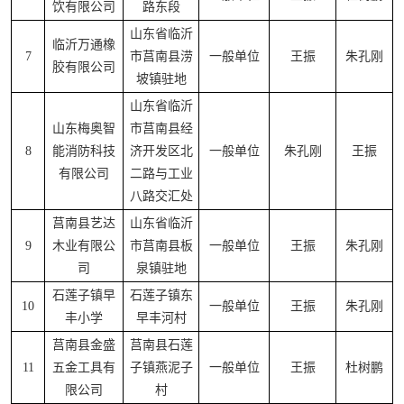
饮有限公司
路东段
山东省临沂
临沂万通橡
7
市莒南县涝
一般单位
王振
朱孔刚
胶有限公司
坡镇驻地
山东省临沂
山东梅奥智
市莒南县经
8
能消防科技
济开发区北
一般单位
朱孔刚
王振
有限公司
二路与工业
八路交汇处
莒南县艺达
山东省临沂
9
木业有限公
市莒南县板
一般单位
王振
朱孔刚
司
泉镇驻地
石莲子镇早
石莲子镇东
10
一般单位
王振
朱孔刚
丰小学
早丰河村
莒南县金盛
莒南县石莲
11
五金工具有
子镇燕泥子
一般单位
王振
杜树鹏
限公司
村