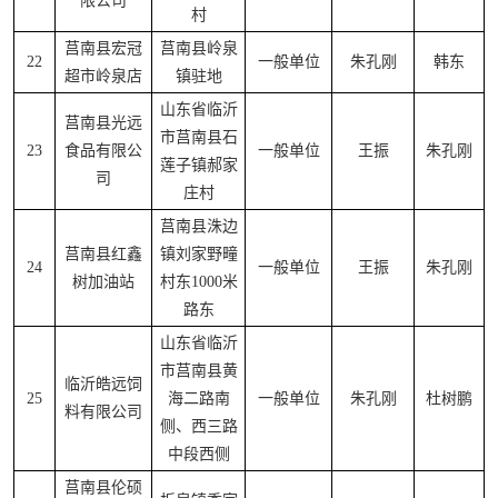
限公司
村
莒南县宏冠
莒南县岭泉
22
一般单位
朱孔刚
韩东
超市岭泉店
镇驻地
山东省临沂
莒南县光远
市莒南县石
23
食品有限公
一般单位
王振
朱孔刚
莲子镇郝家
司
庄村
莒南县洙边
莒南县红鑫
镇刘家野疃
24
一般单位
王振
朱孔刚
树加油站
村东1000米
路东
山东省临沂
市莒南县黄
临沂皓远饲
25
海二路南
一般单位
朱孔刚
杜树鹏
料有限公司
侧、西三路
中段西侧
莒南县伦硕