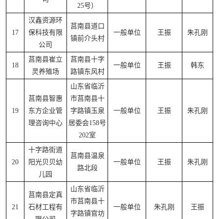
25号）
汉鑫资源环
莒南县道口
17
保科技有限
一般单位
王振
朱孔刚
镇前介头村
公司
莒南县崔立
莒南县十字
18
一般单位
王振
韩东
灵养殖场
路镇东风村
山东省临沂
莒南县智惠
市莒南县十
19
东方企业管
字路镇玉泉
一般单位
王振
朱孔刚
理咨询中心
居委会158号
202室
十字路街道
莒南县温泉
20
阳光贝贝幼
一般单位
王振
朱孔刚
路北段
儿园
山东省临沂
莒南县定真
市莒南县十
21
石材工程有
一般单位
朱孔刚
王振
字路镇官坊