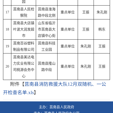
园
莒南县人民检
莒南县淮海
17
重点单位
王振
朱孔刚
察院
路中段北侧
莒南县大店镇
山东省临沂
18
叶波大润发超
市莒南县大
重点单位
王振
韩东
市
店镇中心街
莒南百谷塑料
莒南县科技
19
重点单位
朱孔刚
王振
制品有限公司
工业园
莒南县美达电
力实业有限公
莒南县隆山
20
重点单位
朱孔刚
王振
司桃源会务中
路中段
心
附件【
莒南县消防救援大队12月双随机、一公
开检查名单.xls
】
主办：莒南县人民政府