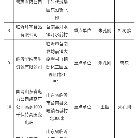
管理有限公司
丰时代城曦
园东沿街北
部
临沂环宇食品
莒南县汀水
8
重点单位
朱孔刚
杜树鹏
有限公司
镇汀水前村
临沂市莒南
县坊前镇大
临沂华皓再生
峪崖村（相
9
重点单位
朱孔刚
韩东
资源有限公司
邸化工园区
园区路81
号）
国网山东省电
山东省临沂
力公司超高压
市莒南县文
10
公司高乡1000
重点单位
王振
朱孔刚
疃镇石城村
千伏特高压变
北300米
电站
山东省临沂