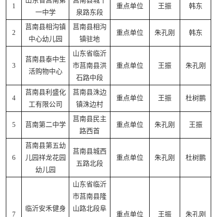
山东省莒南第
莒南县城十
1
重点单位
王振
韩东
一中学
泉路东段
莒南县相沟镇
莒南县相沟
2
重点单位
朱孔刚
韩东
中心幼儿园
镇驻地
山东省临沂
莒南县泰中生
3
市莒南县洪
重点单位
王振
朱孔刚
活购物中心
石路中段
莒南县利盛化
莒南县洙边
4
重点单位
王振
杜树鹏
工有限公司
镇洙边村
莒南县民主
5
莒南第二中学
重点单位
朱孔刚
王振
路西首
莒南县第五幼
莒南县城西
6
儿园祥龙花园
重点单位
朱孔刚
杜树鹏
五路北段
幼儿园
山东省临沂
市莒南县隆
临沂安禾健身
山路北段阜
7
重点单位
王振
朱孔刚