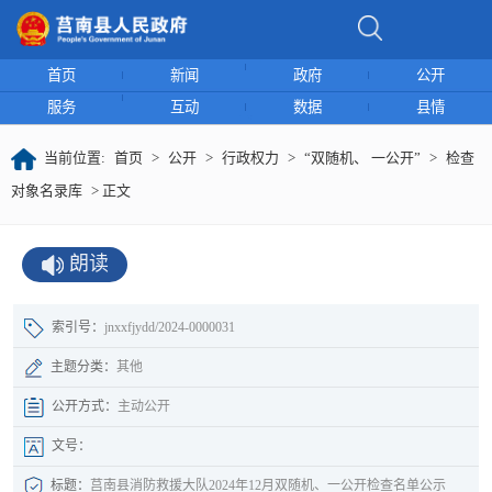
首页
新闻
政府
公开
服务
互动
数据
县情
当前位置:
首页
>
公开
>
行政权力
>
“双随机、 一公开”
>
检查
对象名录库
> 正文
朗读
索引号：
jnxxfjydd/2024-0000031
主题分类：
其他
公开方式：
主动公开
文号：
标题：
莒南县消防救援大队2024年12月双随机、一公开检查名单公示