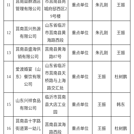
莒南益群酒店
市莒南县尚
11
重点单位
朱孔刚
王振
管理有限公司
城府邸西区2
9号楼
山东省临沂
莒南莒兴热源
12
市莒南县黄
重点单位
朱孔刚
王振
有限公司
海路西段
莒南县盛海供
莒南县黄海
13
重点单位
朱孔刚
王振
销有限公司
路87号
山东省临沂
爱渡婚宴（山
市莒南县天
14
东）餐饮有限
重点单位
王振
杜树鹏
桥路与上海
公司
路交汇处
临沂市莒南
山东兴祥食品
15
县大店工业
重点单位
王振
韩东
有限公司
园
莒南县十字路
莒南县滨海
16
街道第一幼儿
重点单位
王振
杜树鹏
路西段