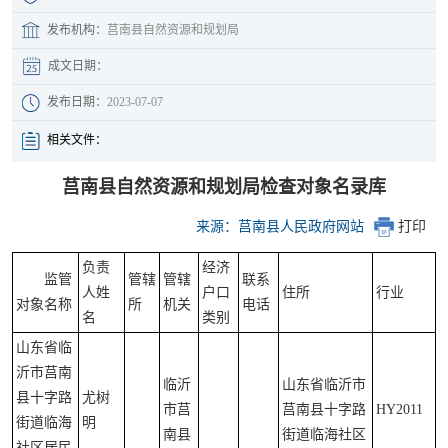
发布机构：
莒南县自然资源和规划局
成文日期：
发布日期：
2023-07-07
相关文件：
莒南县自然资源和规划局检查对象名录库
来源：莒南县人民政府网站
打印
负责
经济
监管
管辖
管辖
联系
人姓
户口
住所
行业
对象名称
所
机关
电话
名
类别
山东省临
沂市莒南
临沂
山东省临沂市
县十字路
尤树
市莒
莒南县十字路
HY2011
街道临海
明
南县
街道临海社区
社区居民