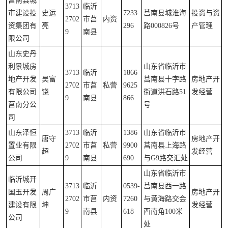
莒南县城
3713
临沂
市建设投
史运
7233
莒南县城淮海
投资与资
2702
市莒
内资
资集团有
亮
296
路000826号
产管理
9
南县
限公司
山东史丹
利景城房
山东省临沂市
3713
临沂
1866
地产开发
吴富
莒南县十字路
房地产开
2702
市莒
私营
9625
有限公司
饶
街道洪石路51
发经营
9
南县
866
莒南分公
号
司
山东泽恒
3713
临沂
1386
山东省临沂市
唐守
房地产开
置业有限
2702
市莒
私营
9900
莒南县上海路
超
发经营
公司
9
南县
690
与G9路交汇处
山东省临沂市
临沂城开
3713
临沂
0539-
莒南县西一路
国玉开发
周广
房地产开
2702
市莒
内资
7260
与黄海路交会
建设有限
坤
发经营
9
南县
618
西南角100米
公司
处