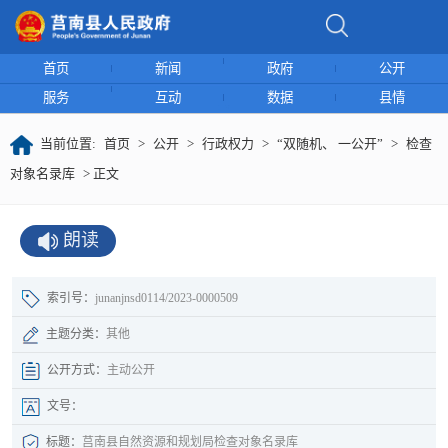
首页
新闻
政府
公开
服务
互动
数据
县情
当前位置:
首页
>
公开
>
行政权力
>
“双随机、 一公开”
>
检查
对象名录库
> 正文
朗读
索引号：
junanjnsd0114/2023-0000509
主题分类：
其他
公开方式：
主动公开
文号：
标题：
莒南县自然资源和规划局检查对象名录库