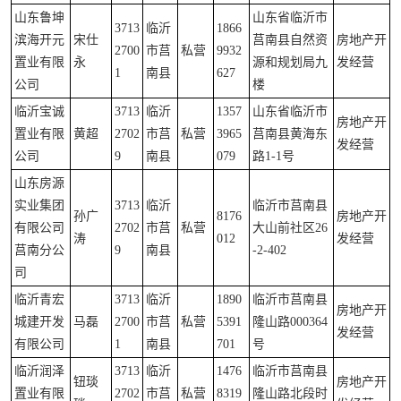
山东鲁坤
山东省临沂市
3713
临沂
1866
滨海开元
宋仕
莒南县自然资
房地产开
2700
市莒
私营
9932
置业有限
永
源和规划局九
发经营
1
南县
627
公司
楼
临沂宝诚
3713
临沂
1357
山东省临沂市
房地产开
置业有限
黄超
2702
市莒
私营
3965
莒南县黄海东
发经营
公司
9
南县
079
路1-1号
山东房源
实业集团
3713
临沂
临沂市莒南县
孙广
8176
房地产开
有限公司
2702
市莒
私营
大山前社区26
涛
012
发经营
莒南分公
9
南县
-2-402
司
临沂青宏
3713
临沂
1890
临沂市莒南县
房地产开
城建开发
马磊
2700
市莒
私营
5391
隆山路000364
发经营
有限公司
1
南县
701
号
临沂润泽
3713
临沂
1476
临沂市莒南县
钮琰
房地产开
置业有限
2702
市莒
私营
8319
隆山路北段时