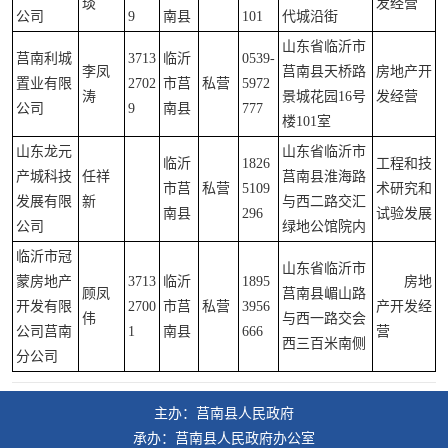
琰
发经营
公司
9
南县
101
代城沿街
山东省临沂市
莒南利城
3713
临沂
0539-
李凤
莒南县天桥路
房地产开
置业有限
2702
市莒
私营
5972
涛
景城花园16号
发经营
公司
9
南县
777
楼101室
山东龙元
山东省临沂市
临沂
1826
工程和技
产城科技
任祥
莒南县淮海路
市莒
私营
5109
术研究和
发展有限
新
与西二路交汇
南县
296
试验发展
公司
绿地公馆院内
临沂市冠
山东省临沂市
蒙房地产
3713
临沂
1895
房地
顾凤
莒南县嵋山路
开发有限
2700
市莒
私营
3956
产开发经
伟
与西一路交会
公司莒南
1
南县
666
营
西三百米南侧
分公司
主办：莒南县人民政府
承办：莒南县人民政府办公室