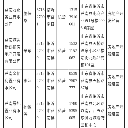
山东省临沂市
莒南万正
3713
临沂
1315
董保
莒南县电商产
房地产开
置业有限
2700
市莒
私营
3910
华
业园1号楼200
发经营
公司
1
南县
601
6-6房屋
山东省临沂市
莒南城资
3713
临沂
1532
莒南县天桥路
新鸥鹏房
房地产开
辛东
2702
市莒
私营
1152
温泉小区3#楼
地产开发
发经营
9
南县
062
沿街北起2#商
有限公司
铺101室
莒南金佰
3713
临沂
0539-
山东省临沂市
房地产开
利置业有
李萍
2702
市莒
私营
7507
莒南县天桥路
发经营
限公司
9
南县
777
87号
山东省临沂市
莒南晟旭
3713
临沂
1780
莒南县北环路
孙运
房地产开
置业有限
2702
市莒
私营
5395
以南，西五路
涛
发经营
公司
9
南县
005
东侧万城瑞府
营销中心