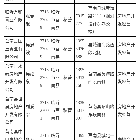
莒南县城黄海
临沂万和
3713
临沂
张春
7915
路21号（规划
房地产开
置业有限
2702
市莒
私营
根
777
设计院办公
发经营
公司
9
南县
楼）
莒南县国
3713
临沂
1395
吴忠
县城淮海路西
房地产开
玉置业有
2702
市莒
私营
3936
波
段北侧
发经营
限公司
9
南县
688
莒南县永
3713
临沂
1395
泰房地产
吴继
莒南县黄海路
房地产开
2702
市莒
私营
3913
开发有限
泉
西段南侧
发经营
9
南县
266
公司
莒南县世
3713
临沂
1335
居房地产
刘爱
莒南县嵋山路
房地产开
2700
市莒
私营
5017
开发有限
华
东段南侧
发经营
1
南县
097
公司
莒南县中
3713
临沂
1395
莒南县城北一
山房地产
张春
房地产开