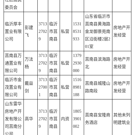
委员会
山东省临沂市
临沂厚丰
3713
临沂
1531
莒南县黄海路
彭建
房地产开
置业有限
2702
市莒
私营
8531
金龙御景苑南
飞
发经营
公司
9
南县
933
区沿街楼2层2
01室
莒南县万
3713
临沂
1379
万法
莒南县滨海路
房地产开
通置业有
2702
市莒
私营
2930
杨
北
发经营
限公司
9
南县
000
临沂市金
3713
临沂
1516
戴益
莒南县城隆山
房地产开
茂置业有
2700
市莒
私营
8981
剑
路南段
发经营
限公司
1
南县
188
山东雷华
房地产开
3713
临沂
1805
莒南县宝隆商
其他未列
发有限公
高华
2702
市莒
内资
3901
务酒店
明建筑业
司莒南分
9
南县
002
公司