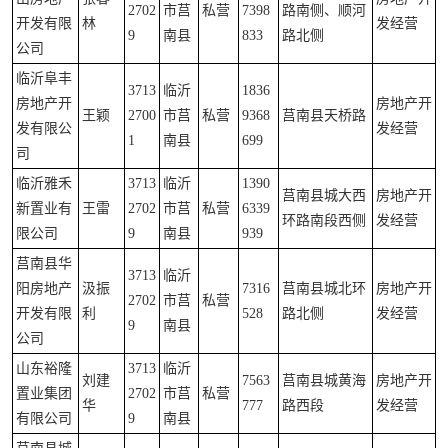
2702
市莒
私营
7398
路南侧、顺河
开发有限
林
发经营
9
南县
833
路北侧
公司
临沂阜丰
3713
临沂
1836
房地产开
房地产开
王颖
2700
市莒
私营
9368
莒南县天桥路
发有限公
发经营
1
南县
699
司
临沂雅禾
3713
临沂
1390
莒南县城大西
房地产开
新置业有
王雷
2702
市莒
私营
6339
环路南段西侧
发经营
限公司
9
南县
939
莒南县华
3713
临沂
阳房地产
汲振
7316
莒南县城北环
房地产开
2702
市莒
私营
开发有限
利
528
路北侧
发经营
9
南县
公司
山东裕隆
3713
临沂
刘建
7563
莒南县城黄海
房地产开
置业集团
2702
市莒
私营
华
777
路西段
发经营
有限公司
9
南县