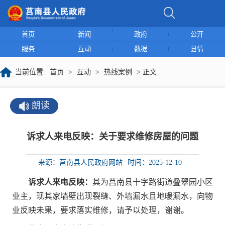
首页
新闻
政府
公开
服务
互动
数据
县情
当前位置:
首页
>
互动
>
热线案例
> 正文
朗读
诉求人来电反映：关于要求维修房屋的问题
来源：莒南县人民政府网站
时间：2025-12-10
诉求人来电反映：
其为莒南县十字路街道叠翠园小区
业主，现其家墙壁出现裂缝、外墙漏水且地暖漏水，向物
业反映未果，要求落实维修，请予以处理，谢谢。