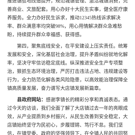
推进镇驻地改造提升，规范城镇管理、激活城镇消费，完
善商业、文旅配套。用心办好十大民生实事，健全医疗康
养服务。全力办好民生诉求，推动12345热线诉求解决
率、群众满意率均突破98%，用心用情解决群众急难愁
盼，持续提升群众幸福感、获得感。
第四，聚焦底线安全，在平安建设上压实责任。统筹
发展和安全，深化基层社会治理，提升矛盾纠纷就地化解
率，坚决守牢信访稳定底线。纵深推进安全生产专项整
治，狠抓生态环境治理，严厉打击违法占地、违规建设等
行为，全力防范化解各类风险隐患，以高效能治理保障全
镇高质量发展，奋力谱写大店镇发展新篇章。
县政府网站：
感谢李镇长的精彩分享和真诚表态。通
过今天的访谈，我们全面了解了大店镇过去一年的亮眼成
效，从产业提质到乡村振兴，从民生改善到安全稳定，大
店镇始终坚守为民初心，步履铿锵、笃行不怠。我们坚
信，在镇党委、政府的坚强领导下，在全镇人民的共同努