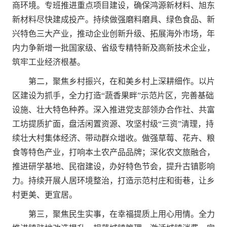
商环境。专班推进重点项目建设，确保鸿源新材料、旭东
新材料尽快建成投产。持续做强磨料磨具、绿色食品、新
兴特色三大产业，推动企业创新升级、拓展海外市场，年
内力争新增一批国家级、省级专精特新及高新技术企业，
筑牢工业经济根基。
第二，聚焦乡村振兴，在和美乡村上深耕细作。以片
区建设为抓手，全力打造“蔬香果畔”示范片区，完善基础
设施、壮大特色种养。深入推进党支部领办合作社、共富
工坊提质扩面，盘活闲置资源、攻坚村级“三资”清理，持
续壮大村集体经济、带动群众增收。做强草莓、花卉、粮
食等特色产业，打响本土农产品品牌；深化农文旅融合，
推进研学基地、民宿建设，办好特色节会，提升古镇影响
力。持续开展人居环境整治，打造示范村庄和街巷，让乡
村更美、更宜居。
第三，聚焦民生实事，在幸福提质上用心用情。全力