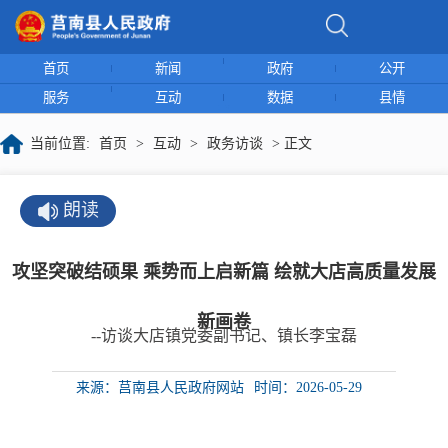
首页
新闻
政府
公开
服务
互动
数据
县情
当前位置:
首页
>
互动
>
政务访谈
> 正文
朗读
攻坚突破结硕果 乘势而上启新篇 绘就大店高质量发展
新画卷
--访谈大店镇党委副书记、镇长李宝磊
来源：莒南县人民政府网站
时间：2026-05-29