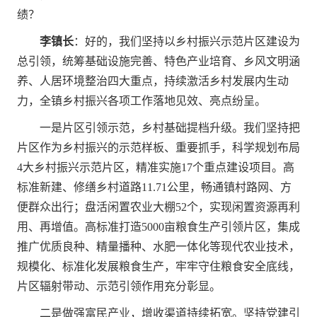
绩？
李镇长
：好的，我们坚持以乡村振兴示范片区建设为
总引领，统筹基础设施完善、特色产业培育、乡风文明涵
养、人居环境整治四大重点，持续激活乡村发展内生动
力，全镇乡村振兴各项工作落地见效、亮点纷呈。
一是片区引领示范，乡村基础提档升级。我们坚持把
片区作为乡村振兴的示范样板、重要抓手，科学规划布局
4大乡村振兴示范片区，精准实施17个重点建设项目。高
标准新建、修缮乡村道路11.71公里，畅通镇村路网、方
便群众出行；盘活闲置农业大棚52个，实现闲置资源再利
用、再增值。高标准打造5000亩粮食生产引领片区，集成
推广优质良种、精量播种、水肥一体化等现代农业技术，
规模化、标准化发展粮食生产，牢牢守住粮食安全底线，
片区辐射带动、示范引领作用充分彰显。
二是做强富民产业，增收渠道持续拓宽。坚持党建引