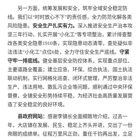
另一方面，统筹发展和安全，筑牢全域安全稳定防
线。我们以“时时放心不下”的责任感，全力防范化解各类
风险隐患。
安全生产扎实有力。
深入推进安全生产治本攻
坚三年行动，扎实开展“小化工”等专项整治，累计排查整
改各类安全隐患1910条，实现隐患动态清零，查处疑似非
法违法“小化工”点位6处，全力守住安全生产底线。
守紧
守牢一排底线。
健全基层安全防控体系，实现重点部位、
主要道路全覆盖；建立应急、环保、综合执法、国土执法
联动机制，实行网格化巡查、闭环式管理，严厉整治非法
生产、违法用地、散乱污企业等问题，顺利通过中央环保
督察，全镇安全形势持续平稳，为经济社会高质量发展营
造了安全稳定的良好环境。
县政府网站：
感谢李镇长全面细致地介绍，过去一
年，大店镇在发展、民生、稳定上齐头并进，交出了一份
亮眼的成绩单。征程万里风正劲，重任千钧再出发，立足