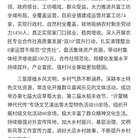
领、政府搭台、工坊唱戏、群众受益，大力推进共富工坊
全域布局、全覆盖运营，目前全镇建成运营共富工坊74
家，实现行政村、自然村全覆盖，就地吸纳农村剩余劳动
力1450人，真正实现家门口就业、稳岗增收。深入开展农
民专业合作社高质量发展“双10”提升行动，扎实清理整治
8家运营不规范“空壳社”，盘活集体资产资源，带动村集
体经济增收超100万元，合作社规范化、规模化发展水平
持续提升，产业富民、强村兴业基础更加稳固。
三是厚植乡风文明，乡村气质不断涵养。深耕本土特
色文化资源，常态化开展群众喜闻乐见的文体活动，成功
举办第七届大店草莓大会、第三届水稻丰收节、“沂蒙精
神代代传”专场文艺演出等大型特色活动10余场，组织开
展村级文化活动80余场，极大丰富了群众精神文化生活。
持续做强对外宣传阵地，加大乡村振兴、基层治理、文明
新风等工作宣传力度，讲好大店乡村故事，不断提升乡村