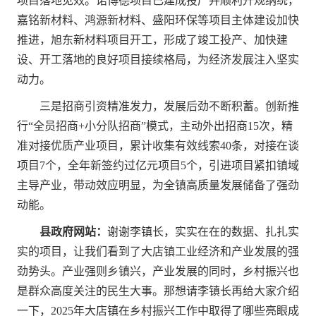
项目落地见效。诺博德项目已建成投产并顺利升规纳统，
嘉铭新材料、鸿源新材料、盛阳环保等项目主体建设加快
推进，旭东新材料项目开工，形成了竣工投产、加快建
设、开工落地的良好项目接续格局，为经济发展注入坚实
动力。
三是招商引资精准发力，发展后劲不断积蓄。创新推
行“全员招商+小分队招商”模式，主动外出招商15次，精
准对接优质产业项目，累计收集有效线索40条，对接在谈
项目7个，全年新签约过亿元项目5个，引进项目紧扣镇域
主导产业，带动效应明显，为全镇高质量发展储备了强劲
动能。
县政府网站：
谢谢李镇长，实实在在的数据、扎扎实
实的项目，让我们看到了大店镇工业经济和产业发展的强
劲势头。产业强则乡镇兴，产业发展的同时，乡村振兴也
是群众高度关注的民生大事。那想请李镇长再给大家介绍
一下，2025年大店镇在乡村振兴工作中取得了哪些亮眼成