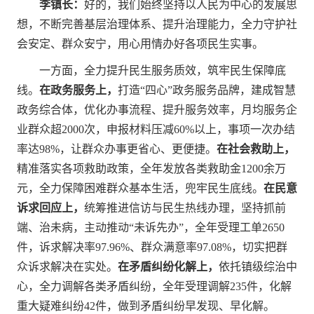
李镇长：
好的，我们始终坚持以人民为中心的发展思
想，不断完善基层治理体系、提升治理能力，全力守护社
会安定、群众安宁，用心用情办好各项民生实事。
一方面，全力提升民生服务质效，筑牢民生保障底
线。
在政务服务上，
打造“四心”政务服务品牌，建成智慧
政务综合体，优化办事流程、提升服务效率，月均服务企
业群众超2000次，申报材料压减60%以上，事项一次办结
率达98%，让群众办事更省心、更便捷。
在社会救助上，
精准落实各项救助政策，全年发放各类救助金1200余万
元，全力保障困难群众基本生活，兜牢民生底线。
在民意
诉求回应上，
统筹推进信访与民生热线办理，坚持抓前
端、治未病，主动推动“未诉先办”，全年受理工单2650
件，诉求解决率97.96%、群众满意率97.08%，切实把群
众诉求解决在实处。
在矛盾纠纷化解上，
依托镇级综治中
心，全力调解各类矛盾纠纷，全年受理调解235件，化解
重大疑难纠纷42件，做到矛盾纠纷早发现、早化解。