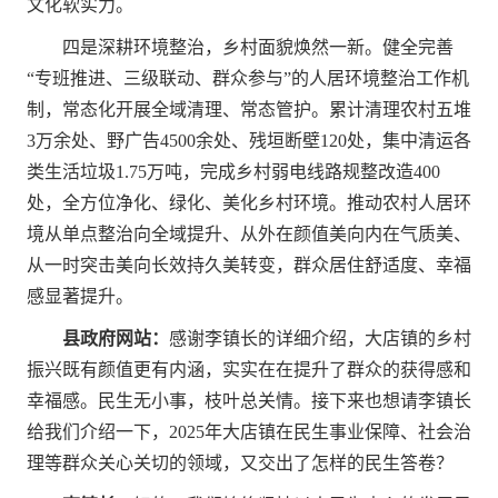
文化软实力。
四是深耕环境整治，乡村面貌焕然一新。健全完善
“专班推进、三级联动、群众参与”的人居环境整治工作机
制，常态化开展全域清理、常态管护。累计清理农村五堆
3万余处、野广告4500余处、残垣断壁120处，集中清运各
类生活垃圾1.75万吨，完成乡村弱电线路规整改造400
处，全方位净化、绿化、美化乡村环境。推动农村人居环
境从单点整治向全域提升、从外在颜值美向内在气质美、
从一时突击美向长效持久美转变，群众居住舒适度、幸福
感显著提升。
县政府网站：
感谢李镇长的详细介绍，大店镇的乡村
振兴既有颜值更有内涵，实实在在提升了群众的获得感和
幸福感。民生无小事，枝叶总关情。接下来也想请李镇长
给我们介绍一下，2025年大店镇在民生事业保障、社会治
理等群众关心关切的领域，又交出了怎样的民生答卷？