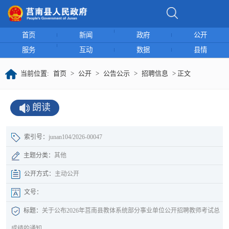
首页
新闻
政府
公开
服务
互动
数据
县情
当前位置:
首页
>
公开
>
公告公示
>
招聘信息
> 正文
朗读
索引号：
junan104/2026-00047
主题分类：
其他
公开方式：
主动公开
文号：
标题：
关于公布2026年莒南县教体系统部分事业单位公开招聘教师考试总
成绩的通知