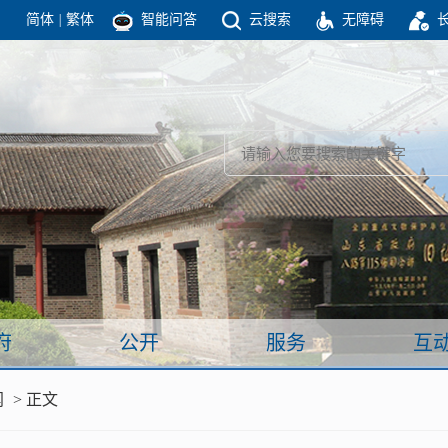
简体
|
繁体
智能问答
云搜索
无障碍
团结高效 理性法治 公开公平 友善和谐
新闻
政府机构
政务要闻
政府公报
部门信息
政府数据
视频新闻
闻
府
公开
服务
互
服务
闻
> 正文
政策解读
面向公民