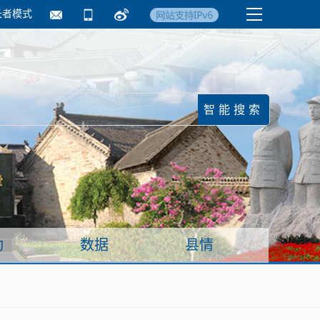
长者模式
国务院要闻
镇街信息
临沂日报·莒南新
动
数据
县情
面向企业