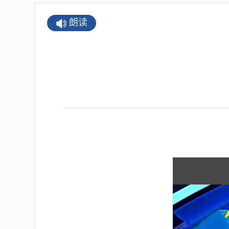
公示公告
朗读
公开年报
公共企事业单
息
县情
莒南概况
镇街园区
经济发展
全景莒南