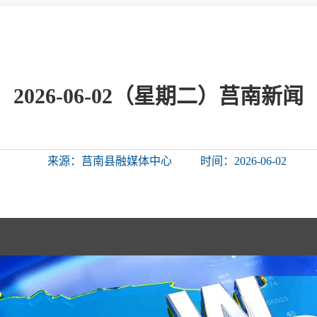
微信矩阵
部门分厅
重点领域信息
山东政务服务网
位信
依申请公开
2026-06-02（星期二）莒南新闻
互动
来源：莒南县融媒体中心
时间：2026-06-02
莒南影像
县长信箱
莒南旅游
政务访谈
图说莒南
政府开放日
12345热线