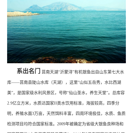
系出名门
莒南天湖“沂蒙浔”有机银鱼出自山东第七大水
库——莒南县陡山水库（天湖），这里“山似五岳秀，水比西湖
美”，是国家级水利风景区，号称“仙山圣水，养生天堂”。总库容
2.9亿立方米，水质达国家II类水饮用标准，海拔较高，四季分
明，养殖水面3万亩，天然饵料丰富，四周环境极佳，水质、鱼质
检测项目均符合国家标准。2009年被确定为省级大银鱼良种场和