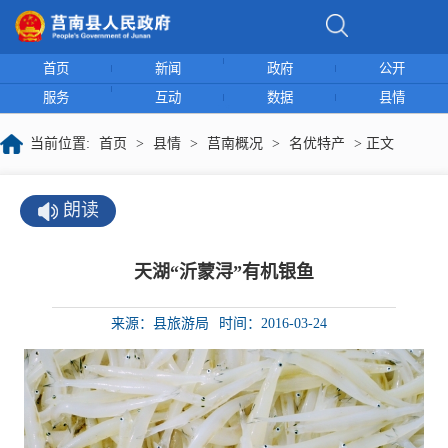
首页
新闻
政府
公开
服务
互动
数据
县情
当前位置:
首页
>
县情
>
莒南概况
>
名优特产
> 正文
朗读
天湖“沂蒙浔”有机银鱼
来源：县旅游局
时间：2016-03-24