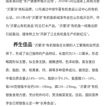
国家第四批“水产健康养殖示范场”，2010年5月在国家工商局注册
“沂蒙浔”商标品牌，12月通过中绿华夏有机食品认证中心的有机
认证。2011年4月“沂蒙浔”有机鱼新闻发布会在山东临沂召开，作
为“沂蒙山有机食品”的主打水产品，“沂蒙浔”有机鱼一经推出即
引起轰动，媒体称之为“开辟了江北有机鱼生产的新纪元”。
养生佳品
“沂蒙浔”有机银鱼在长期的人工繁殖和自然选
择下，形成了自己独特的产品特征，长度约为13—22厘米，形态
略圆形似玉簪，似无骨无肠，细嫩透明，色泽如银，富含蛋白
质、脂肪、铁、核黄素、钙、磷等多种营养成分。据测定，银鱼
中蛋白质含量占14%—16%、脂肪小于0.2%、氨基酸13—14%，
每100克银鱼中含钙180—190mg、磷210—230mg。“沂蒙浔”有机
银鱼食用方便，烹炒煎炸均可，煲汤做菜皆宜。目前，国际营养
学会已把银鱼认定一种“长寿食品”。