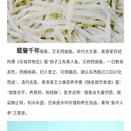
载誉千年
银鱼，又名西施鱼。宋代大文豪、美食家苏轼
所撰《东坡异物志》载“扬子江有美人鱼，又称西施鱼，一日数易
其色，肉细味美，妇人食之，可增媚态，据云系西施沉江后幻化
而成”。清代名医、美食家王士雄营养学著《随息居饮食谱》载：
“银鱼甘平，养胃阴，和经脉”。医学证明：银鱼含大量钙质，能
益肺止咳，利水补虚，历来是水中珍馐和养生佳品，素有“鱼中人
参”之美誉。