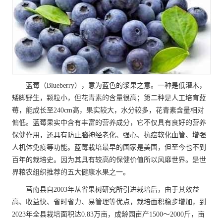
蓝莓（Blueberry），意为蓝色的浆果之意。一种是低灌木，
矮脚野生，颗粒小，但花青素的含量很高；第二种是人工培育蓝
莓，能成长至240cm高，果实较大，水分较多，花青素含量相对
偏低。蓝莓果实中含有丰富的营养成分，它不仅具有良好的营养
保健作用，还具有防止脑神经老化、强心、抗癌软化血管、增强
人机体免疫等功能。蓝莓栽培最早的国家是美国，但至今也不到
百年的栽培史。因为其具有较高的保健价值所以风靡世界。是世
界粮农组织推荐的五大健康水果之一。
莒南县自2003年从省果树研究所引进栽培后，由于其效益
高、收益快、省时省力、易管理等优点，栽培面积稳步增加，到
2023年全县栽培面积达0.83万亩，成龄园亩产1500～2000斤，亩