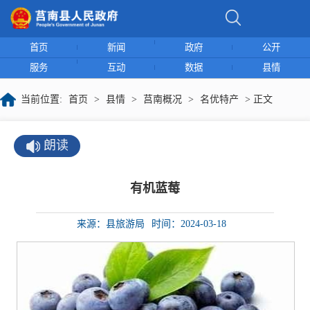
首页
新闻
政府
公开
服务
互动
数据
县情
当前位置:
首页
>
县情
>
莒南概况
>
名优特产
> 正文
朗读
有机蓝莓
来源：县旅游局
时间：2024-03-18