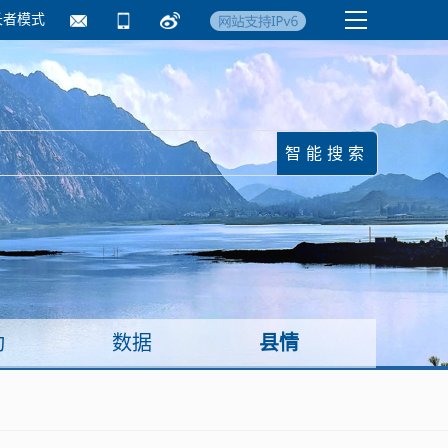
长者模式
国务院要闻
镇街信息
临沂日报·莒南新
动
数据
县情
面向企业