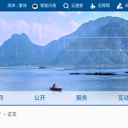
简体
|
繁体
智能问答
云搜索
无障碍
团结高效 理性法治 公开公平 友善和谐
新闻
政府机构
政务要闻
政府公报
部门信息
政府数据
视频新闻
闻
府
公开
服务
互
服务
产
> 正文
政策解读
面向公民