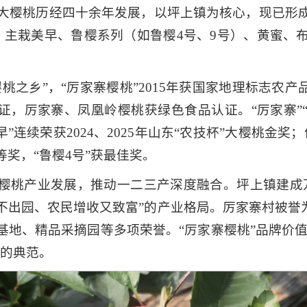
莒南大樱桃历经四十余年发展，以坪上镇为核心，现已形
，主栽美早、鲁樱系列（如鲁樱4号、9号）、黄蜜、
桃之乡”，“厉家寨樱桃”2015年获国家地理标志农产
证，厉家寨、凤凰岭樱桃获绿色食品认证。“厉家寨”“好
连续荣获2024、2025年山东“农技杯”大樱桃金奖；
奖，“鲁樱4号”获最佳奖。
樱桃产业发展，推动一二三产深度融合。坪上镇建成
不出园、农民增收又致富”的产业格局。厉家寨村被誉为
地、精品采摘园等多项荣誉。“厉家寨樱桃”品牌价值达
展的典范。