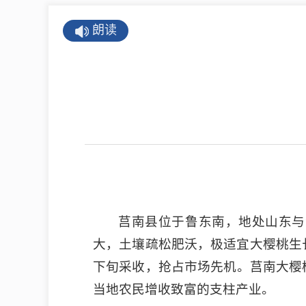
公示公告
朗读
公开年报
公共企事业单
息
县情
莒南概况
镇街园区
莒南县位于鲁东南，地处山东与
经济发展
大，土壤疏松肥沃，极适宜大樱桃生
全景莒南
下旬采收，抢占市场先机。莒南大樱
当地农民增收致富的支柱产业。