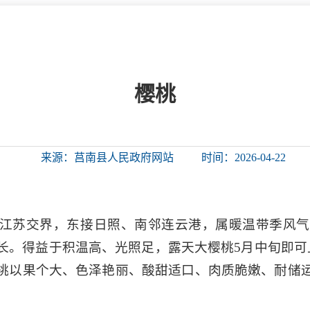
微信矩阵
部门分厅
重点领域信息
山东政务服务网
位信
依申请公开
樱桃
互动
来源：莒南县人民政府网站
时间：2026-04-22
莒南影像
县长信箱
莒南旅游
政务访谈
江苏交界，东接日照、南邻连云港，属暖温带季风气
图说莒南
政府开放日
长。得益于积温高、光照足，露天大樱桃5月中旬即可
12345热线
桃以果个大、色泽艳丽、酸甜适口、肉质脆嫩、耐储