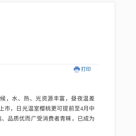
中介超市
打印
在线咨询
民意征集
候，水、热、光资源丰富，昼夜温差
网上调查
上市，日光温室樱桃更可提前至4月中
运、品质优而广受消费者青睐，已成为