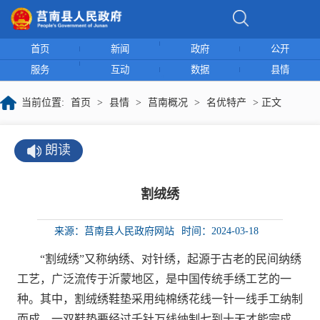
首页
新闻
政府
公开
服务
互动
数据
县情
当前位置:
首页
>
县情
>
莒南概况
>
名优特产
> 正文
朗读
割绒绣
来源：莒南县人民政府网站
时间：2024-03-18
“割绒绣”又称纳绣、对针绣，起源于古老的民间纳绣
工艺，广泛流传于沂蒙地区，是中国传统手绣工艺的一
种。其中，割绒绣鞋垫采用纯棉绣花线一针一线手工纳制
而成，一双鞋垫要经过千针万线纳制七到十天才能完成。