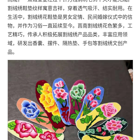
割绒绣鞋垫纹样寓意吉祥，穿着透气吸汗、结实耐用。在
生活中，割绒绣花鞋垫是男女定情、民间婚嫁仪式中的信
物，并作为习俗一直延续至今。莒南割绒绣花色繁多，工
艺精巧，传承人积极拓展割绒绣产品品类，丰富应用领
域，研发出香囊、摆件、隔热垫、手包等割绒绣文创产
品。