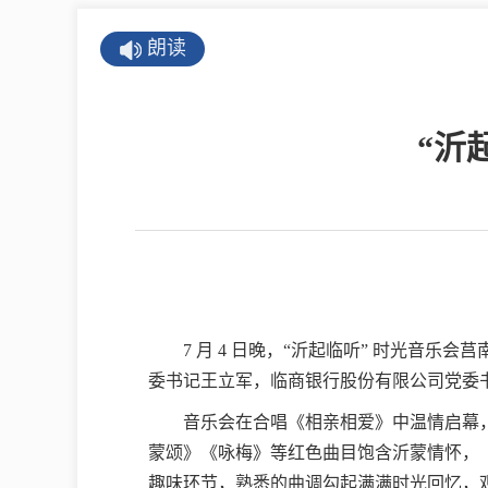
公示公告
朗读
公开年报
公共企事业单
“沂
息
县情
莒南概况
镇街园区
7 月 4 日晚，“沂起临听” 时光
经济发展
委书记王立军，临商银行股份有限公司党委
音乐会在合唱《相亲相爱》中温情启幕
全景莒南
蒙颂》《咏梅》等红色曲目饱含沂蒙情怀，
趣味环节，熟悉的曲调勾起满满时光回忆，