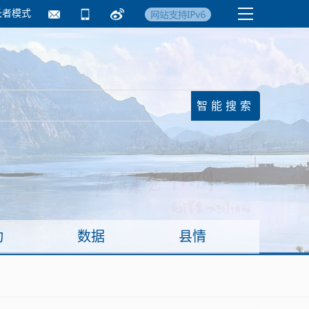
长者模式
国务院要闻
镇街信息
临沂日报·莒南新
动
数据
县情
面向企业