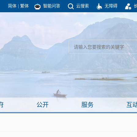
简体
|
繁体
智能问答
云搜索
无障碍
团结高效 理性法治 公开公平 友善和谐
新闻
政府机构
政务要闻
政府公报
部门信息
政府数据
视频新闻
闻
府
公开
服务
互
服务
政策解读
面向公民