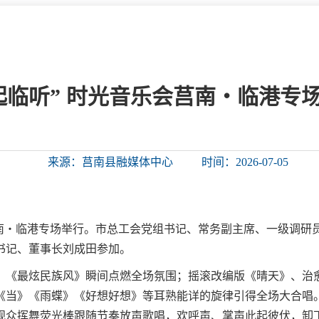
微信矩阵
部门分厅
重点领域信息
山东政务服务网
位信
依申请公开
起临听” 时光音乐会莒南・临港专
互动
来源：莒南县融媒体中心
时间：2026-07-05
莒南影像
县长信箱
莒南旅游
政务访谈
音乐会莒南・临港专场举行。市总工会党组书记、常务副主席、一级调
图说莒南
政府开放日
书记、董事长刘成田参加。
，《最炫民族风》瞬间点燃全场氛围；摇滚改编版《晴天》、治
12345热线
《当》《雨蝶》《好想好想》等耳熟能详的旋律引得全场大合唱。
观众挥舞荧光棒跟随节奏放声歌唱，欢呼声、掌声此起彼伏，卸