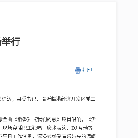
中介超市
场举行
打印
在线咨询
民意征集
研员徐涛，县委书记、临沂临港经济开发区党工
网上调查
愈金曲《稻香》《我们的歌》轮番唱响，《沂
现场穿插职工独唱、魔术表演、DJ 互动等
下平日工作疲惫，沉浸式感受音乐带来的温暖