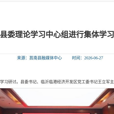
微信矩阵
部门分厅
重点领域信息
山东政务服务网
位信
依申请公开
县委理论学习中心组进行集体学
互动
来源：莒南县融媒体中心
时间：2026-06-27
莒南影像
县长信箱
莒南旅游
政务访谈
集体学习研讨。县委书记、临沂临港经济开发区党工委书记王立军
图说莒南
政府开放日
12345热线