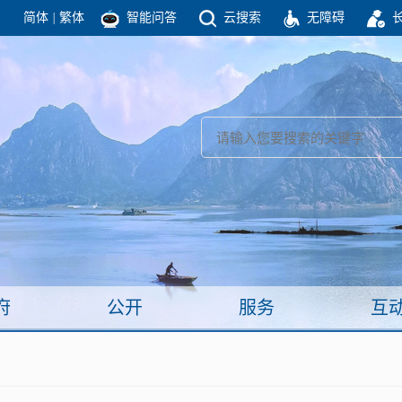
简体
|
繁体
智能问答
云搜索
无障碍
团结高效 理性法治 公开公平 友善和谐
新闻
政府机构
政务要闻
政府公报
部门信息
政府数据
视频新闻
闻
府
公开
服务
互
服务
政策解读
面向公民