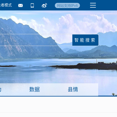
长者模式
国务院要闻
镇街信息
临沂日报·莒南新
动
数据
县情
面向企业