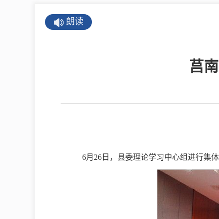
公示公告
朗读
公开年报
公共企事业单
莒南
息
县情
莒南概况
镇街园区
6月26日，县委理论学习中心组进行
经济发展
全景莒南