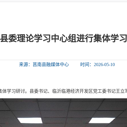
微信矩阵
部门分厅
重点领域信息
山东政务服务网
位信
依申请公开
县委理论学习中心组进行集体学
互动
来源：莒南县融媒体中心
时间：2026-05-10
莒南影像
县长信箱
莒南旅游
政务访谈
行集体学习研讨。县委书记、临沂临港经济开发区党工委书记王立
图说莒南
政府开放日
12345热线