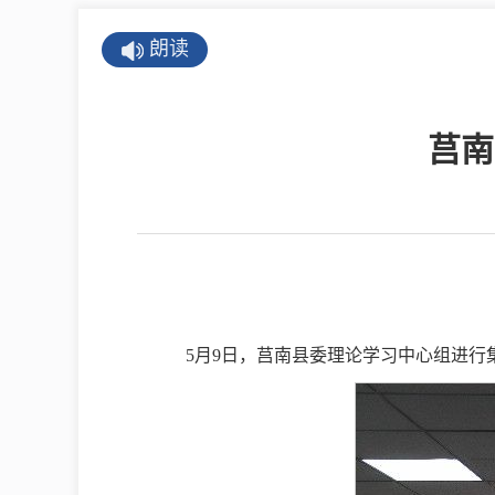
公示公告
朗读
公开年报
公共企事业单
莒南
息
县情
莒南概况
镇街园区
5月9日，莒南县委理论学习中心组进
经济发展
全景莒南