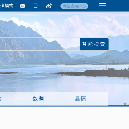
长者模式
国务院要闻
镇街信息
临沂日报·莒南新
动
数据
县情
面向企业