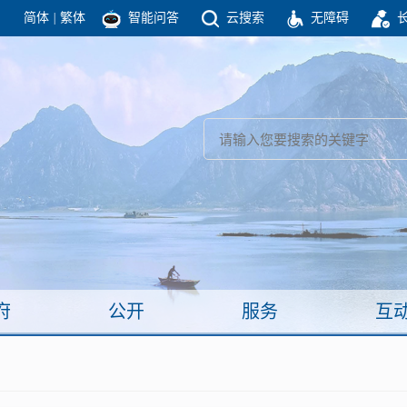
简体
|
繁体
智能问答
云搜索
无障碍
团结高效 理性法治 公开公平 友善和谐
新闻
政府机构
政务要闻
政府公报
部门信息
政府数据
视频新闻
闻
府
公开
服务
互
服务
政策解读
面向公民