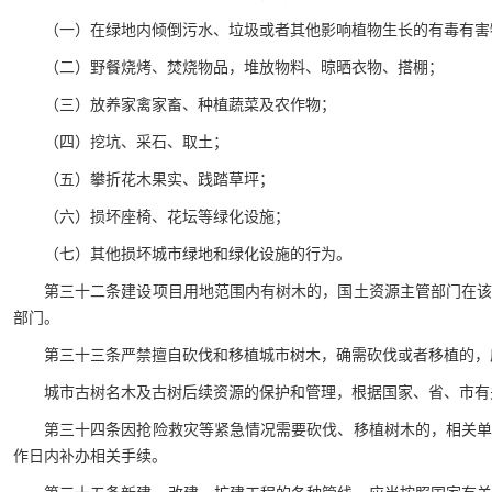
（一）在绿地内倾倒污水、垃圾或者其他影响植物生长的有毒有害
（二）野餐烧烤、焚烧物品，堆放物料、晾晒衣物、搭棚；
（三）放养家禽家畜、种植蔬菜及农作物；
（四）挖坑、采石、取土；
（五）攀折花木果实、践踏草坪；
（六）损坏座椅、花坛等绿化设施；
（七）其他损坏城市绿地和绿化设施的行为。
第三十二条建设项目用地范围内有树木的，国土资源主管部门在
部门。
第三十三条严禁擅自砍伐和移植城市树木，确需砍伐或者移植的，
城市古树名木及古树后续资源的保护和管理，根据国家、省、市有
第三十四条因抢险救灾等紧急情况需要砍伐、移植树木的，相关
作日内补办相关手续。