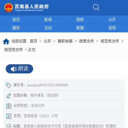
首页
新闻
政府
公开
服务
互动
数据
县情
当前位置:
首页
>
公开
>
履职依据
>
政策文件
>
规范性文件
>
规范性文件
> 正文
朗读
索引号：
junanjnsd0101/2023-0000008
主题分类：
城乡建设（含住房）
公开方式：
主动公开
文号：
莒南政发〔2022〕15号
标题：
莒南县人民政府关于印发《莒南县城市绿化管理办法》的通知