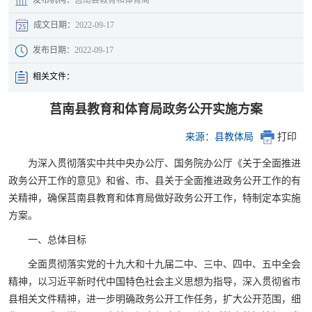
成文日期：
2022-09-17
发布日期：
2022-09-17
相关文件：
莒南县教育和体育局政务公开实施方案
来源：县教体局
打印
为深入贯彻落实中共中央办公厅、国务院办公厅《关于全面推进
政务公开工作的意见》和省、市、县关于全面推进政务公开工作的有
关精神，确保莒南县教育和体育局做好政务公开工作，特制定本实施
方案。
一、总体目标
全面贯彻落实党的十九大和十九届二中、三中、四中、五中全会
精神，以习近平新时代中国特色社会主义思想为指导，深入贯彻省市
县相关文件精神，进一步明确政务公开工作任务，扩大公开范围，细