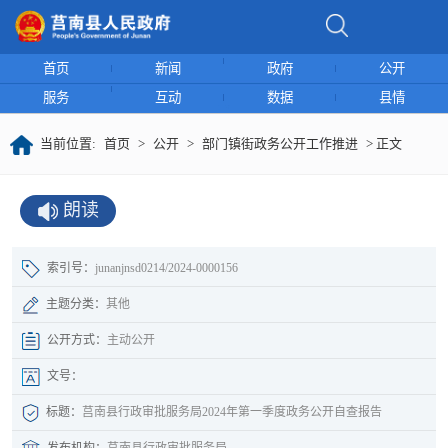
首页
新闻
政府
公开
服务
互动
数据
县情
当前位置:
首页
>
公开
>
部门镇街政务公开工作推进
> 正文
朗读
索引号：
junanjnsd0214/2024-0000156
主题分类：
其他
公开方式：
主动公开
文号：
标题：
莒南县行政审批服务局2024年第一季度政务公开自查报告
发布机构：
莒南县行政审批服务局