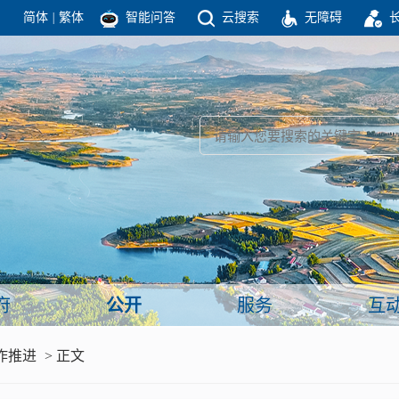
简体
|
繁体
智能问答
云搜索
无障碍
团结高效 理性法治 公开公平 友善和谐
新闻
政府机构
政务要闻
政府公报
部门信息
政府数据
视频新闻
闻
府
公开
服务
互
服务
作推进
> 正文
政策解读
面向公民