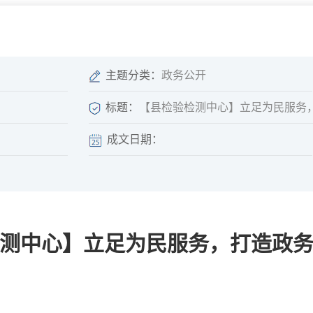
微信矩阵
部门分厅
重点领域信息
山东政务服务网
位信
依申请公开
主题分类：
政务公开
标题：
【县检验检测中心】立足为民服务
成文日期：
互动
莒南影像
县长信箱
莒南旅游
政务访谈
测中心】立足为民服务，打造政
图说莒南
政府开放日
12345热线