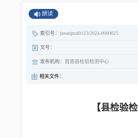
公示公告
朗读
公开年报
公共企事业单
索引号：
junanjnsd0123/2024-0000025
息
文号：
发布机构：
莒南县检验检测中心
县情
相关文件：
莒南概况
镇街园区
【县检验检
经济发展
全景莒南