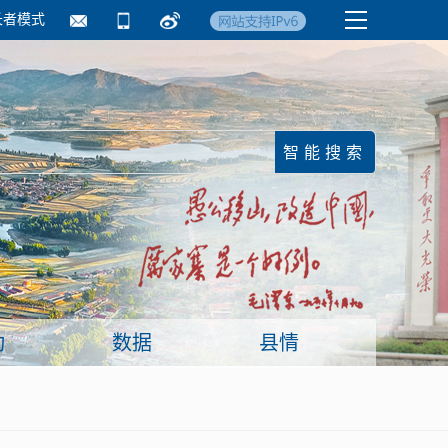
长者模式
国务院要闻
镇街信息
临沂日报·莒南新
动
数据
县情
面向企业