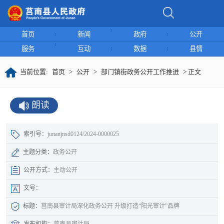
首页
新闻
政府
公开
服务
互动
数据
县情
当前位置:
首页
>
公开
>
部门镇街政务公开工作推进
> 正文
朗读
索引号：
junanjnsd0124/2024-0000025
主题分类：
政务公开
公开方式：
主动公开
文号：
标题：
莒南县审计局深化政务公开 升级打造“阳光审计”品牌
发布机构：
莒南县审计局