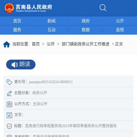
首页
新闻
政府
公开
服务
互动
数据
县情
当前位置:
首页
>
公开
>
部门镇街政务公开工作推进
> 正文
朗读
索引号：
junanjnsd0214/2024-0000011
主题分类：
政务公开
公开方式：
主动公开
文号：
标题：
莒南县行政审批服务局2023年第四季度政务公开整改报告
发布机构：
莒南县行政审批服务局