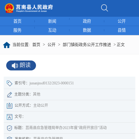
首页
新闻
政府
公开
服务
互动
数据
县情
当前位置:
首页
>
公开
>
部门镇街政务公开工作推进
> 正文
朗读
索引号：
junanjnsd0132/2023-0000151
主题分类：
其他
公开方式：
主动公开
文号：
标题：
莒南县应急管理局举办2023年度“政府开放日”活动
发布机构：
莒南县应急管理局