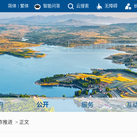
简体
|
繁体
智能问答
云搜索
无障碍
团结高效 理性法治 公开公平 友善和谐
新闻
政府机构
政务要闻
政府公报
部门信息
政府数据
视频新闻
闻
府
公开
服务
互
服务
作推进
> 正文
政策解读
面向公民