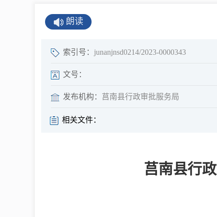
公示公告
朗读
公开年报
公共企事业单
索引号：
junanjnsd0214/2023-0000343
息
文号：
发布机构：
莒南县行政审批服务局
县情
相关文件：
莒南概况
镇街园区
莒南县行政
经济发展
全景莒南