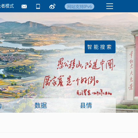
长者模式
国务院要闻
镇街信息
临沂日报·莒南新
动
数据
县情
面向企业