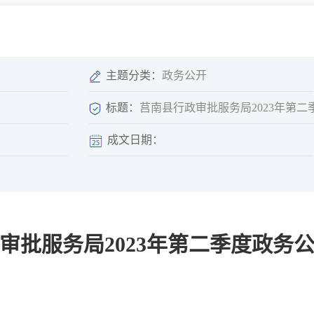
微信矩阵
部门分厅
重点领域信息
山东政务服务网
位信
依申请公开
主题分类：
政务公开
标题：
莒南县行政审批服务局2023年第
成文日期：
互动
莒南影像
县长信箱
莒南旅游
政务访谈
审批服务局2023年第二季度政务
图说莒南
政府开放日
12345热线