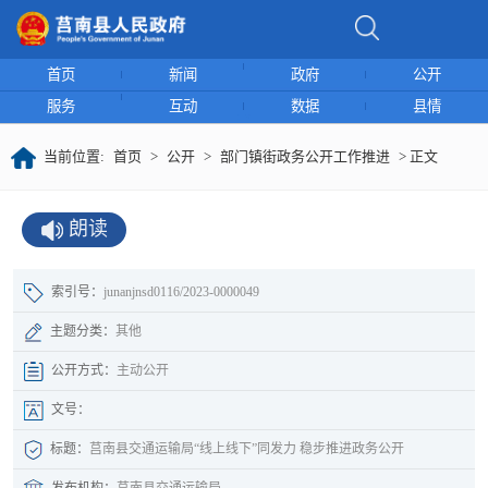
首页
新闻
政府
公开
服务
互动
数据
县情
当前位置:
首页
>
公开
>
部门镇街政务公开工作推进
> 正文
朗读
索引号：
junanjnsd0116/2023-0000049
主题分类：
其他
公开方式：
主动公开
文号：
标题：
莒南县交通运输局“线上线下”同发力 稳步推进政务公开
发布机构：
莒南县交通运输局