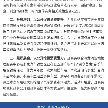
及时将相关活动方案和活动参与企业名单进行公示，围绕“惠企、便
企、利企”原则第一时间宣传商务相关政策业务动态。
二、开展培训，以公开促进消费提升。
为贯彻落实省市关于支持
商贸流通发展促进消费增长的政策措施，开展好“沂”起购2023消费提
振年主题活动之临沂市汽车消费节活动，县商务组织9家限上汽车销
售企业召开家庭乘用车消费券发放培训会。会上，县商务局工作人员
详细讲解本次消费券领取和使用细则，参会汽贸企业表示将以此次汽
车消费季活动为契机，推出一系列促销活动。
三、组织展会，以公开挖掘消费潜力。
县商务联合鸡龙河湿地管
理服务中心及多家汽车销售企业在县五洲广场举行“惠享莒南”春季车
展促销费活动，作为今年第一次大规模车展，本次活动有多家知名汽
车品牌参展，参展车型涵盖多种车型，满足不同消费者的购车需求，
通过本次车展极大的挖掘了汽车消费市场潜力。活动开展后，县商务
局依托政务公开和政务新媒体等方式及时开展宣传，极大的提高了展
会知名度。
主办：莒南县人民政府