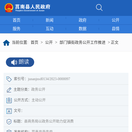
首页
新闻
政府
公开
服务
互动
数据
县情
当前位置:
首页
>
公开
>
部门镇街政务公开工作推进
> 正文
朗读
索引号：
junanjnsd0134/2023-0000097
主题分类：
政务公开
公开方式：
主动公开
文号：
标题：
县商务局以政务公开助力促消费
发布机构：
莒南县商务局