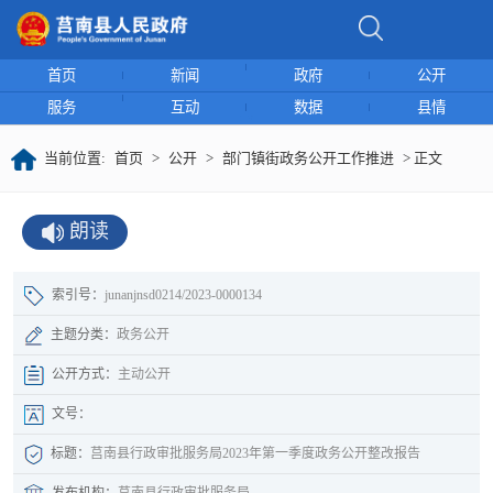
首页
新闻
政府
公开
服务
互动
数据
县情
当前位置:
首页
>
公开
>
部门镇街政务公开工作推进
> 正文
朗读
索引号：
junanjnsd0214/2023-0000134
主题分类：
政务公开
公开方式：
主动公开
文号：
标题：
莒南县行政审批服务局2023年第一季度政务公开整改报告
发布机构：
莒南县行政审批服务局