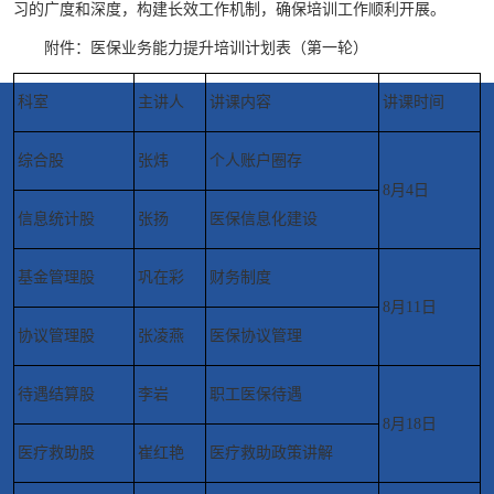
习的广度和深度，构建长效工作机制，确保培训工作顺利开展。
附件：医保业务能力提升培训计划表（第一轮）
科室
主讲人
讲课内容
讲课时间
综合股
张炜
个人账户圈存
8月4日
信息统计股
张扬
医保信息化建设
基金管理股
巩在彩
财务制度
8月11日
协议管理股
张凌燕
医保协议管理
待遇结算股
李岩
职工医保待遇
8月18日
医疗救助股
崔红艳
医疗救助政策讲解