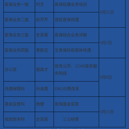
医保业务一股
时艺
医保征缴业务培训
8月25日
医保业务二股
赵芹芹
居民医保待遇
医保业务三股
史芙蓉
医保经办业务详解
9月1日
医保业务四股
黄胜花
生育保险和离休待遇
政务公开、12345政务服
办公室
聂昌才
务热线
9月8日
待遇保障科
孙金霞
DRG付费改革
基金监管科
杨健
医保基金监管
9月15日
规划财务科
史凤英
三公经费