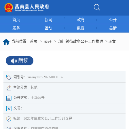
首页
新闻
政府
公开
服务
互动
数据
县情
当前位置:
首页
>
公开
>
部门镇街政务公开工作推进
> 正文
朗读
索引号：
junanylbzb/2022-0000132
主题分类：
其他
公开方式：
主动公开
文号：
标题：
2022年度政务公开工作培训议程
发布机构：
莒南县医疗保障局