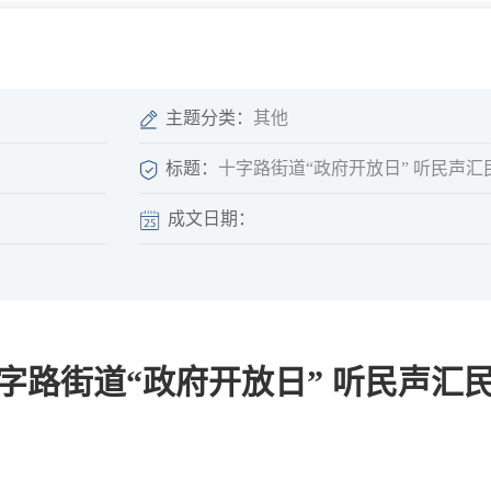
微信矩阵
部门分厅
重点领域信息
山东政务服务网
位信
依申请公开
主题分类：
其他
标题：
十字路街道“政府开放日” 听民声汇
成文日期：
互动
莒南影像
县长信箱
莒南旅游
政务访谈
字路街道“政府开放日” 听民声汇
图说莒南
政府开放日
12345热线