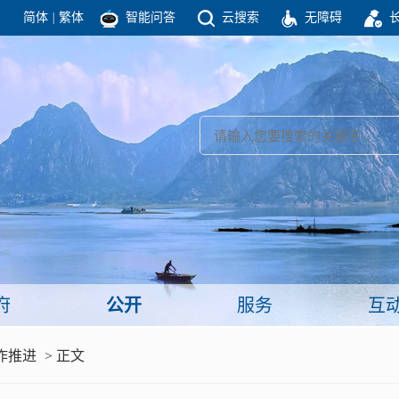
简体
|
繁体
智能问答
云搜索
无障碍
团结高效 理性法治 公开公平 友善和谐
新闻
政府机构
政务要闻
政府公报
部门信息
政府数据
视频新闻
闻
府
公开
服务
互
服务
作推进
> 正文
政策解读
面向公民