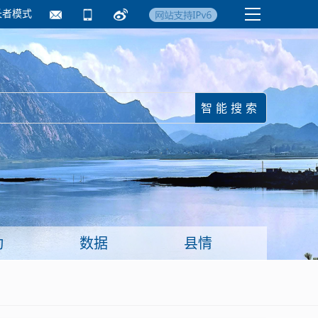
长者模式
国务院要闻
镇街信息
临沂日报·莒南新
动
数据
县情
面向企业