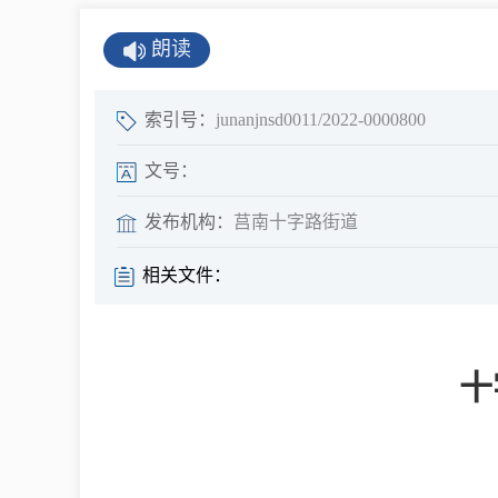
公示公告
朗读
公开年报
公共企事业单
索引号：
junanjnsd0011/2022-0000800
息
文号：
发布机构：
莒南十字路街道
县情
相关文件：
莒南概况
镇街园区
十
经济发展
全景莒南