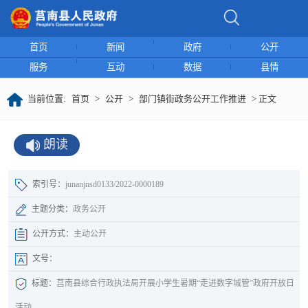
首页
新闻
政府
公开
服务
互动
数据
县情
当前位置:
首页
>
公开
>
部门镇街政务公开工作推进
> 正文
朗读
索引号：
junanjnsd0133/2022-0000189
主题分类：
政务公开
公开方式：
主动公开
文号：
标题：
莒南县综合行政执法局开展小学生暑期“走进数字城管”政府开放日
活动