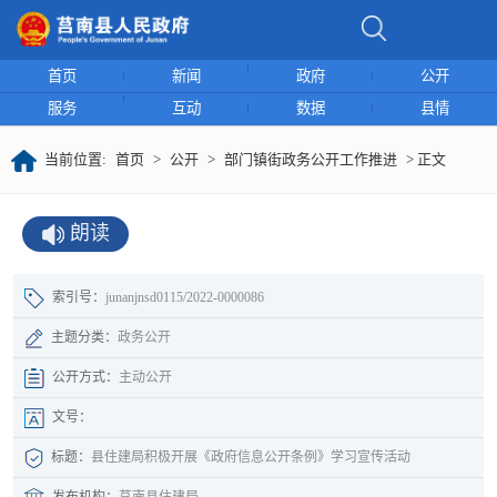
首页
新闻
政府
公开
服务
互动
数据
县情
当前位置:
首页
>
公开
>
部门镇街政务公开工作推进
> 正文
朗读
索引号：
junanjnsd0115/2022-0000086
主题分类：
政务公开
公开方式：
主动公开
文号：
标题：
县住建局积极开展《政府信息公开条例》学习宣传活动
发布机构：
莒南县住建局