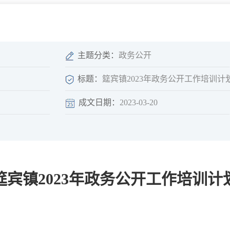
微信矩阵
部门分厅
重点领域信息
山东政务服务网
位信
依申请公开
主题分类：
政务公开
标题：
筵宾镇2023年政务公开工作培训计
成文日期：
2023-03-20
互动
莒南影像
县长信箱
莒南旅游
政务访谈
筵宾镇2023年政务公开工作培训计
图说莒南
政府开放日
12345热线