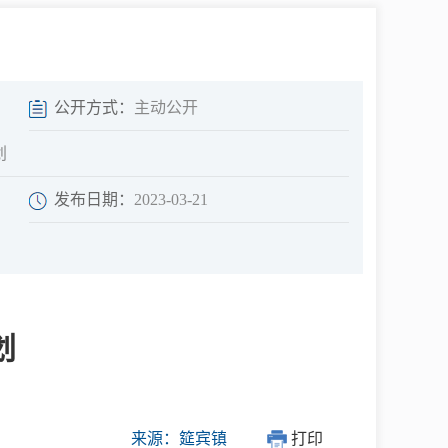
中介超市
公开方式：
主动公开
划
发布日期：
2023-03-21
在线咨询
民意征集
划
网上调查
来源：筵宾镇
打印