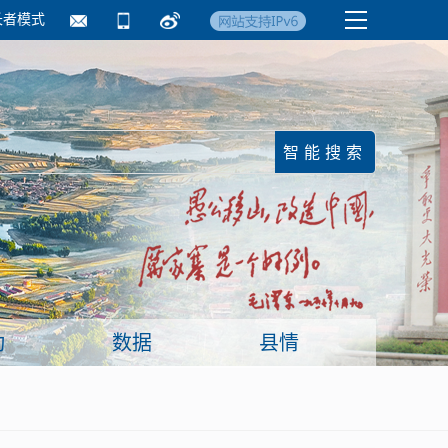
长者模式
国务院要闻
镇街信息
临沂日报·莒南新
动
数据
县情
面向企业