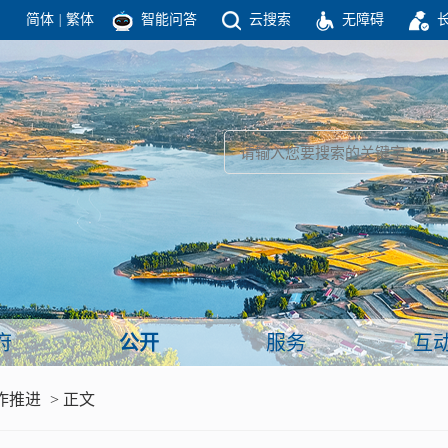
简体
|
繁体
智能问答
云搜索
无障碍
团结高效 理性法治 公开公平 友善和谐
新闻
政府机构
政务要闻
政府公报
部门信息
政府数据
视频新闻
闻
府
公开
服务
互
服务
作推进
> 正文
政策解读
面向公民