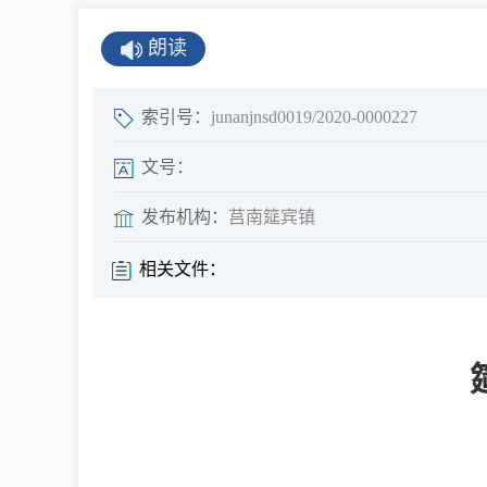
公示公告
朗读
公开年报
公共企事业单
索引号：
junanjnsd0019/2020-0000227
息
文号：
发布机构：
莒南筵宾镇
县情
相关文件：
莒南概况
镇街园区
经济发展
全景莒南