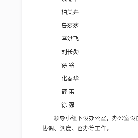
柏美卉
鲁莎莎
李洪飞
刘长勋
徐 铭
化春华
薛 蕾
徐 强
领导小组下设办公室，办公室设
协调、调度、督办等工作。