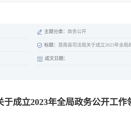
微信矩阵
部门分厅
重点领域信息
山东政务服务网
位信
依申请公开
主题分类：
政务公开
标题：
莒南县司法局关于成立2023年全
成文日期：
互动
莒南影像
县长信箱
莒南旅游
政务访谈
于成立2023年全局政务公开工作
图说莒南
政府开放日
12345热线