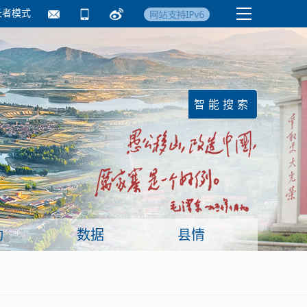
长者模式
国务院要闻
镇街信息
临沂日报·莒南新
动
数据
县情
面向企业