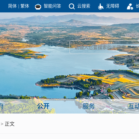
简体
|
繁体
智能问答
云搜索
无障碍
团结高效 理性法治 公开公平 友善和谐
新闻
政府机构
政务要闻
政府公报
部门信息
政府数据
视频新闻
闻
府
公开
服务
互
服务
> 正文
政策解读
面向公民