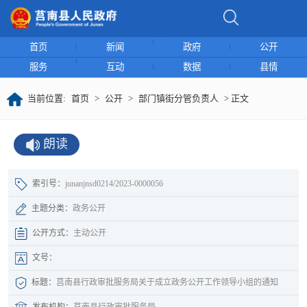
首页
新闻
政府
公开
服务
互动
数据
县情
当前位置:
首页
>
公开
>
部门镇街分管负责人
> 正文
朗读
索引号：
junanjnsd0214/2023-0000056
主题分类：
政务公开
公开方式：
主动公开
文号：
标题：
莒南县行政审批服务局关于成立政务公开工作领导小组的通知
发布机构：
莒南县行政审批服务局