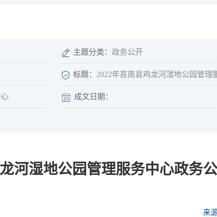
微信矩阵
部门分厅
重点领域信息
山东政务服务网
位信
依申请公开
主题分类：
政务公开
标题：
2022年莒南县鸡龙河湿地公园管
中心
成文日期：
互动
莒南影像
县长信箱
莒南旅游
政务访谈
县鸡龙河湿地公园管理服务中心政务
图说莒南
政府开放日
12345热线
来