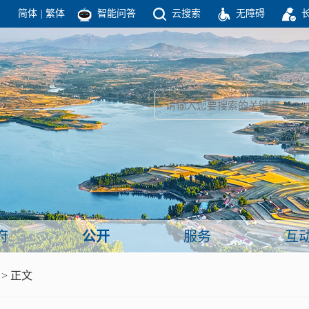
简体
|
繁体
智能问答
云搜索
无障碍
团结高效 理性法治 公开公平 友善和谐
新闻
政府机构
政务要闻
政府公报
部门信息
政府数据
视频新闻
闻
府
公开
服务
互
服务
> 正文
政策解读
面向公民