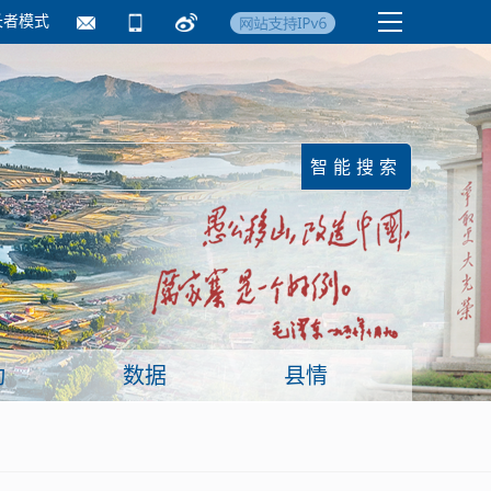
长者模式
国务院要闻
镇街信息
临沂日报·莒南新
动
数据
县情
面向企业