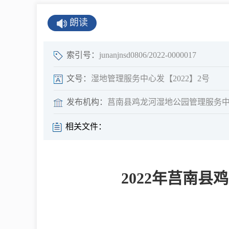
公示公告
朗读
公开年报
公共企事业单
索引号：
junanjnsd0806/2022-0000017
息
文号：
湿地管理服务中心发【2022】2号
发布机构：
莒南县鸡龙河湿地公园管理服务
县情
相关文件：
莒南概况
镇街园区
2022年莒南
经济发展
全景莒南