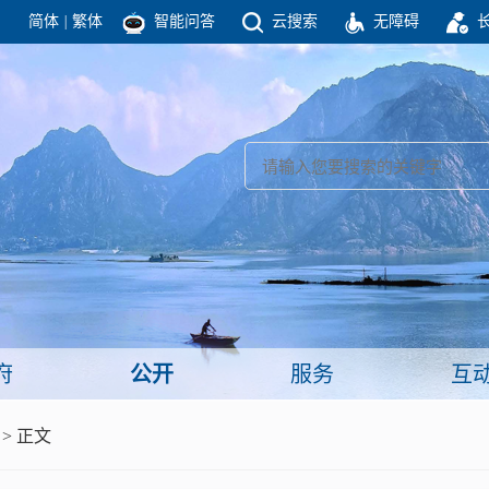
简体
|
繁体
智能问答
云搜索
无障碍
团结高效 理性法治 公开公平 友善和谐
新闻
政府机构
政务要闻
政府公报
部门信息
政府数据
视频新闻
闻
府
公开
服务
互
服务
> 正文
政策解读
面向公民