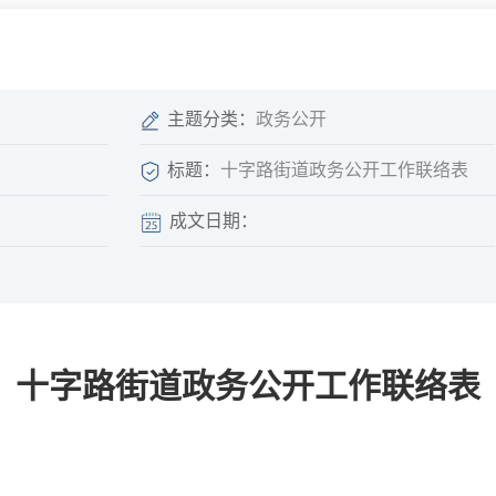
微信矩阵
部门分厅
重点领域信息
山东政务服务网
位信
依申请公开
主题分类：
政务公开
标题：
十字路街道政务公开工作联络表
成文日期：
互动
莒南影像
县长信箱
莒南旅游
政务访谈
十字路街道政务公开工作联络表
图说莒南
政府开放日
12345热线