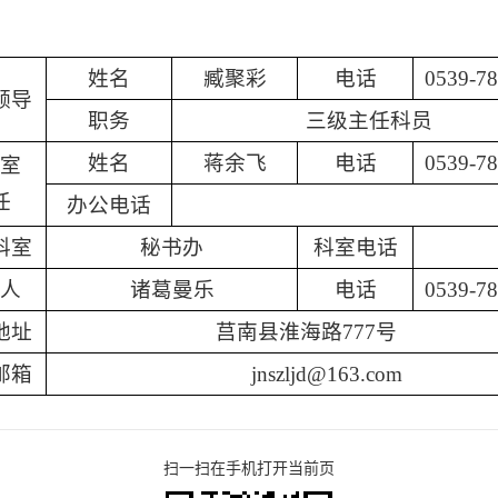
姓名
臧聚彩
电话
0539-7
领导
职务
三级主任科员
姓名
蒋余飞
电话
0539-7
室
任
办公电话
科室
秘书办
科室电话
人
诸葛曼乐
电话
0539-7
地址
莒南县淮海路777号
邮箱
jnszljd@163.com
扫一扫在手机打开当前页