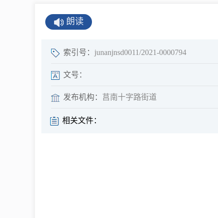
公示公告
朗读
公开年报
公共企事业单
索引号：
junanjnsd0011/2021-0000794
息
文号：
发布机构：
莒南十字路街道
县情
相关文件：
莒南概况
镇街园区
经济发展
全景莒南