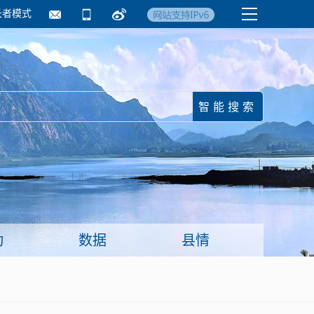
长者模式
国务院要闻
镇街信息
临沂日报·莒南新
动
数据
县情
面向企业