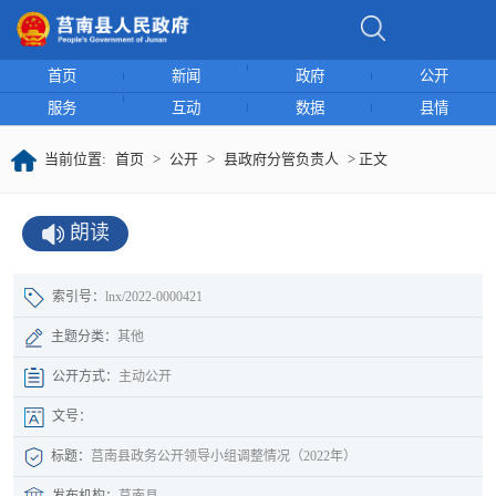
首页
新闻
政府
公开
服务
互动
数据
县情
当前位置:
首页
>
公开
>
县政府分管负责人
> 正文
朗读
索引号：
lnx/2022-0000421
主题分类：
其他
公开方式：
主动公开
文号：
标题：
莒南县政务公开领导小组调整情况（2022年）
发布机构：
莒南县