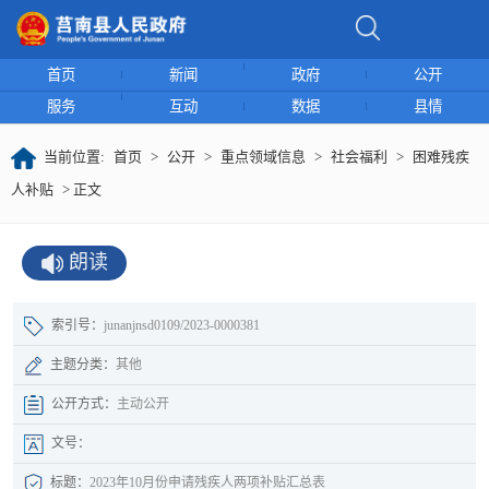
首页
新闻
政府
公开
服务
互动
数据
县情
当前位置:
首页
>
公开
>
重点领域信息
>
社会福利
>
困难残疾
人补贴
> 正文
朗读
索引号：
junanjnsd0109/2023-0000381
主题分类：
其他
公开方式：
主动公开
文号：
标题：
2023年10月份申请残疾人两项补贴汇总表