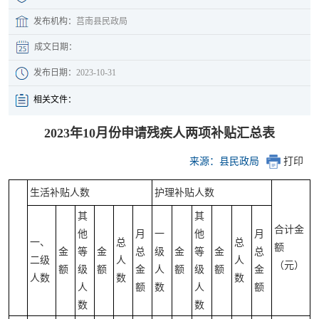
发布机构：
莒南县民政局
成文日期：
发布日期：
2023-10-31
相关文件：
2023年10月份申请残疾人两项补贴汇总表
来源：县民政局
打印
生活补贴人数
护理补贴人数
其
其
合计金
他
月
一
他
月
一、
总
总
额
金
等
金
总
级
金
等
金
总
二级
人
人
（元）
额
级
额
金
人
额
级
额
金
人数
数
数
人
额
数
人
额
数
数