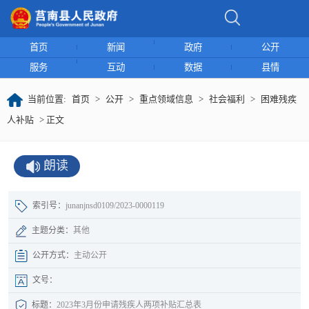
首页
新闻
政府
公开
服务
互动
数据
县情
当前位置:
首页
>
公开
>
重点领域信息
>
社会福利
>
困难残疾
人补贴
> 正文
朗读
索引号：
junanjnsd0109/2023-0000119
主题分类：
其他
公开方式：
主动公开
文号：
标题：
2023年3月份申请残疾人两项补贴汇总表