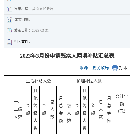
发布机构：
莒南县民政局
成文日期：
发布日期：
2023-03-31
相关文件：
2023年3月份申请残疾人两项补贴汇总表
来源：县民政局
打印
生活补贴人数
护理补贴人数
其
其
合计金
他
月
一
他
月
一、
总
总
额
金
等
金
总
级
金
等
金
总
二级
人
人
（元）
额
级
额
金
人
额
级
额
金
人数
数
数
人
额
数
人
额
数
数